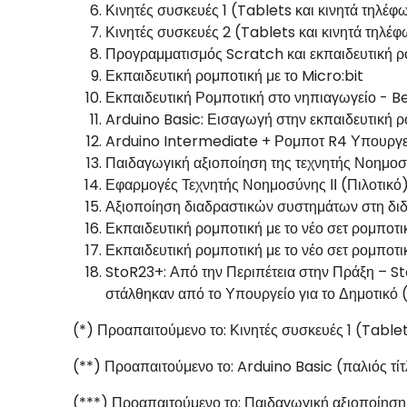
Κινητές συσκευές 1 (Tablets και κινητά τηλέ
Κινητές συσκευές 2 (Tablets και κινητά τηλ
Προγραμματισμός Scratch και εκπαιδευτική ρ
Εκπαιδευτική ρομποτική με το Micro:bit
Εκπαιδευτική Ρομποτική στο νηπιαγωγείο - 
Arduino Basic: Εισαγωγή στην εκπαιδευτική ρ
Arduino
Intermediate
+ Ρομποτ
R
4 Υπουργε
Παιδαγωγική αξιοποίηση της τεχνητής Νοημοσ
Εφαρμογές Τεχνητής Νοημοσύνης ΙΙ (Πιλοτικό
Αξιοποίηση διαδραστικών συστημάτων στη δι
Εκπαιδευτική ρομποτική με το νέο σετ ρομποτι
Εκπαιδευτική ρομποτική με το νέο σετ ρομποτι
StoR23+: Από την Περιπέτεια στην Πράξη – Sto
στάλθηκαν από το Υπουργείο για το Δημοτικό 
(*) Προαπαιτούμενο το: Κινητές συσκευές 1 (Table
(**) Προαπαιτούμενο το: Arduino Basic (παλιός τί
(***) Προαπαιτούμενο το: Παιδαγωγική αξιοποίηση