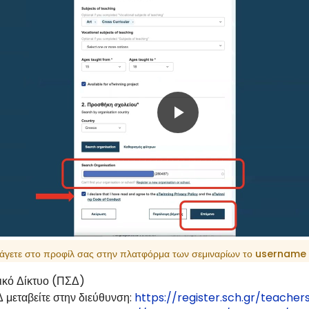
Play
Video
εισάγετε στο προφίλ σας στην πλατφόρμα των σεμιναρίων το username
ικό Δίκτυο (ΠΣΔ)
 μεταβείτε στην διεύθυνση:
https://register.sch.gr/teacher