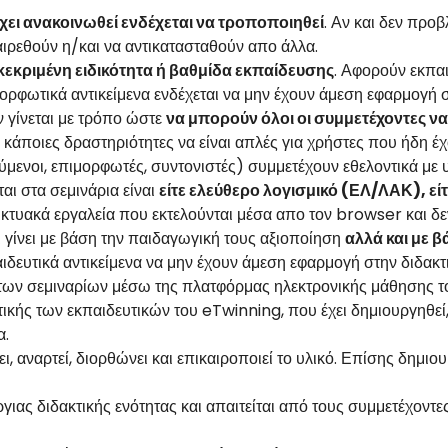
χει ανακοινωθεί ενδέχεται να τροποποιηθεί
. Αν και δεν προ
αιρεθούν η/και να αντικατασταθούν απο άλλα.
γκεκριμένη ειδικότητα ή βαθμίδα εκπαίδευσης
. Αφορούν εκπα
μορφωτικά αντικείμενα ενδέχεται να μην έχουν άμεση εφαρμογή 
 γίνεται με τρόπο ώστε
να μπορούν όλοι οι συμμετέχοντες ν
ι κάποιες δραστηριότητες να είναι απλές για χρήστες που ήδη έχ
ύμενοι, επιμορφωτές, συντονιστές) συμμετέχουν εθελοντικά με
αι στα σεμινάρια είναι
είτε ελεύθερο λογισμικό (ΕΛ/ΛΑΚ), εί
ικτυακά εργαλεία που εκτελούνται μέσα απο τον browser και δ
ι γίνει με βάση την παιδαγωγική τους αξιοποίηση
αλλά και με 
ιδευτικά αντικείμενα να μην έχουν άμεση εφαρμογή στην διδακτ
 των σεμιναρίων μέσω της πλατφόρμας ηλεκτρονικής μάθησης 
ικής των εκπαιδευτικών του eTwinning, που έχει δημιουργηθεί
α.
αναρτεί, διορθώνει και επικαιροποιεί το υλικό. Επίσης δημιουργε
γιας διδακτικής ενότητας και απαιτείται από τους συμμετέχοντ