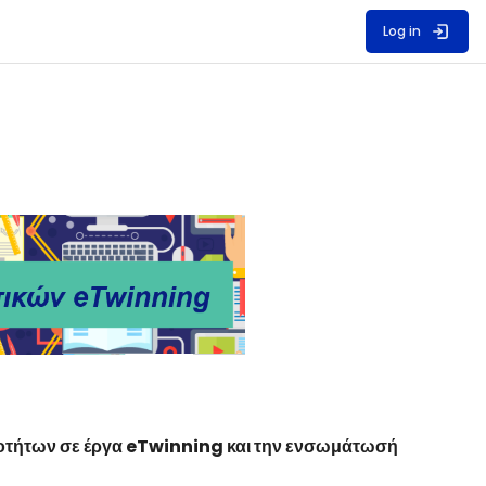
Log in
ιοτήτων σε έργα eTwinning και την ενσωμάτωσή