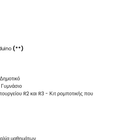
duino
(**)
ο Δημοτικό
ο Γυμνάσιο
πουργείου R2 και R3 - Κιτ ρομποτικής που
καλία μαθημάτων