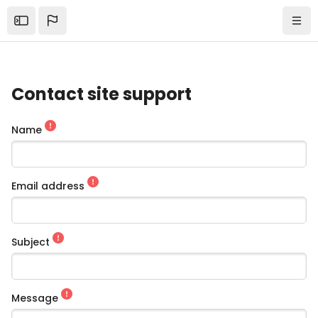
Skip to main content
Open the sidebar
Navi
Contact site support
Name
Email address
Subject
Message