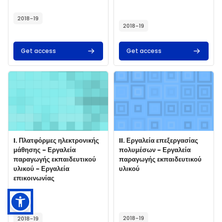
Course summary text:
2018-19
2018-19
Get access
Get access
Course image" I. Πλατφόρμες ηλεκτρονικής μάθησης - Εργαλεία πα
Course image" II. Εργαλεία επεξ
Course image
Course name
Course image
Course name
I. Πλατφόρμες ηλεκτρονικής
II. Εργαλεία επεξεργασίας
μάθησης - Εργαλεία
πολυμέσων - Εργαλεία
παραγωγής εκπαιδευτικού
παραγωγής εκπαιδευτικού
υλικού - Εργαλεία
υλικού
επικοινωνίας
Course summary text:
Course summary text:
2018-19
2018-19