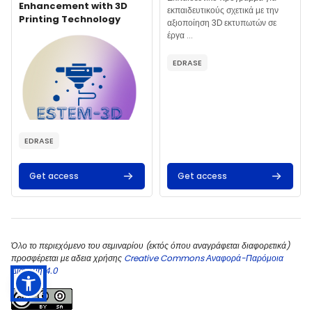
Enhancement with 3D
εκπαιδευτικούς σχετικά με την
Printing Technology
αξιοποίηση 3D εκτυπωτών σε
έργα ...
Course summary text:
EDRASE
EDRASE
Get access
Get access
Όλο το περιεχόμενο του σεμιναρίου (εκτός όπου αναγράφεται διαφορετικά)
Training course for teachers
προσφέρεται με αδεια χρήσης
Creative Commons Αναφορά-Παρόμοια
about the use of 3D printers
Διανομή 4.0
and their integration into ...