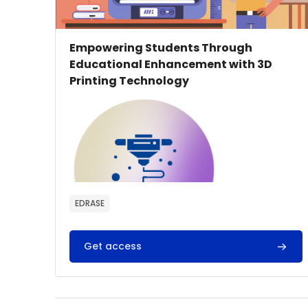
Εικόνα μαθήματος
Όνομα μαθήματος
Empowering Students Through
Educational Enhancement with 3D
Printing Technology
Κείμενο περίληψης μαθήματος:
EDRASE
Get access
Training
course for
teachers
about the use