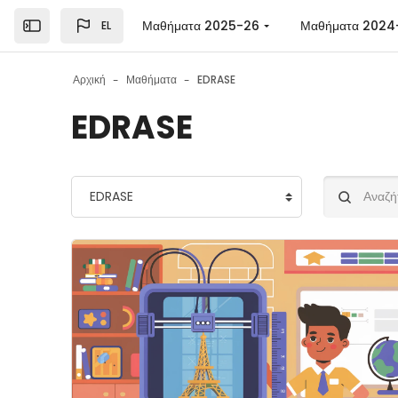
Μετάβαση στο κεντρικό περιεχόμενο
Μαθήματα 2025-26
Μαθήματα 2024
EL
Open the sidebar
Αρχική
Μαθήματα
EDRASE
EDRASE
Κατηγορίες μαθημάτων
Αναζήτηση μ
Εικόνα μαθήματος" Empowering Students Throu