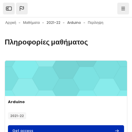
Μετάβαση στο κεντρικό περιεχόμενο
Open the sidebar
Πλοή
Αρχική
Μαθήματα
2021-22
Arduino
Περίληψη
Πληροφορίες μαθήματος
Μπλοκ
Μπλοκ
Εικόνα μαθήματος" Arduino
Εικόνα μαθήματος
Όνομα μαθήματος
Arduino
Κείμενο περίληψης μαθήματος:
2021-22
Get access