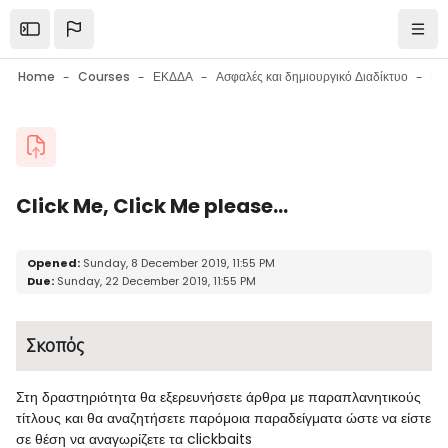
Skip to main content
Open the sidebar
Navi
Home
Courses
ΕΚΔΔΑ
Ασφαλές και δημιουργικό Διαδίκτυο
Blocks
Click Me, Click Me please...
Blocks
Completion requirements
Opened:
Sunday, 8 December 2019, 11:55 PM
Due:
Sunday, 22 December 2019, 11:55 PM
Σκοπός
Στη δραστηριότητα θα εξερευνήσετε άρθρα με παραπλανητικούς
τίτλους και θα αναζητήσετε παρόμοια παραδείγματα ώστε να είστε
σε θέση να αναγωρίζετε τα clickbaits