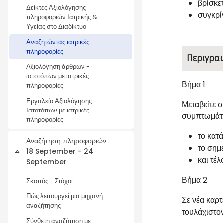
βρίσκε
Δείκτες Αξιολόγησης
συγκρί
πληροφοριών Ιατρικής &
Υγείας στο Διαδίκτυο
Αναζητώντας ιατρικές
πληροφορίες
Περιγρα
Αξιολόγηση άρθρων -
ιστοτόπων με ιατρικές
Βήμα 1
πληροφορίες
Εργαλείο Αξιολόγησης
Μεταβείτε 
Ιστοτόπων με ιατρικές
συμπτωμάτω
πληροφορίες
το κατά
Αναζήτηση πληροφοριών
το σημ
18 September - 24
Collapse
και τέ
September
Βήμα 2
Σκοπός - Στόχοι
Πώς λειτουργεί μια μηχανή
Σε νέα καρτ
αναζήτησης
τουλάχιστο
Σύνθετη αναζήτηση με