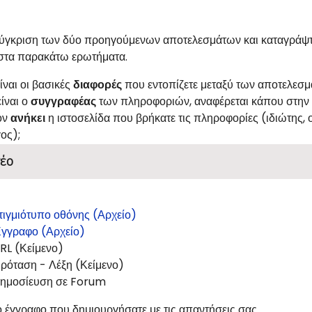
σύγκριση των δύο προηγούμενων αποτελεσμάτων και καταγράψτε
στα παρακάτω ερωτήματα.
ίναι οι βασικές
διαφορές
που εντοπίζετε μεταξύ των αποτελεσμ
είναι ο
συγγραφέας
των πληροφοριών, αναφέρεται κάπου στην 
ον
ανήκει
η ιστοσελίδα που βρήκατε τις πληροφορίες (ιδιώτης, ο
ος);
έο
τιγμιότυπο οθόνης (Αρχείο)
γγραφο (Αρχείο)
RL (Κείμενο)
ρόταση - Λέξη (Κείμενο)
ημοσίευση σε Forum
ο έγγραφο που δημιουργήσατε με τις απαντήσεις σας