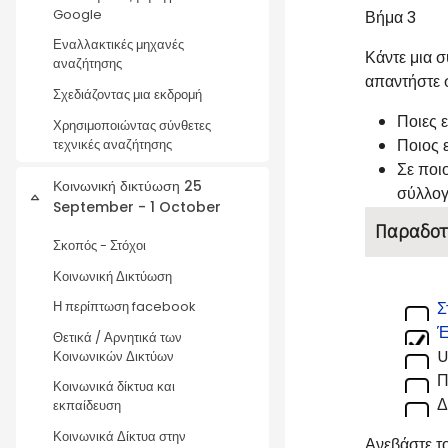
Google
Βήμα 3
Εναλλακτικές μηχανές
Κάντε μια 
αναζήτησης
απαντήστε 
Σχεδιάζοντας μια εκδρομή
Ποιες ε
Χρησιμοποιώντας σύνθετες
Ποιος 
τεχνικές αναζήτησης
Σε ποι
Κοινωνική δικτύωση 25
σύλλογ
Collapse
September - 1 October
Παραδοτ
Σκοπός - Στόχοι
Κοινωνική Δικτύωση
Σ
Η περίπτωση facebook
Έ
Θετικά / Αρνητικά των
U
Κοινωνικών Δικτύων
Π
Κοινωνικά δίκτυα και
Δ
εκπαίδευση
Κοινωνικά Δίκτυα στην
Ανεβάστε τ