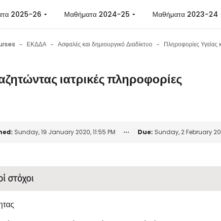
ατα 2025-26
Μαθήματα 2024-25
Μαθήματα 2023-24
urses
ΕΚΔΔΑ
Ασφαλές και δημιουργικό Διαδίκτυο
αζητώντας ιατρικές πληροφορίες
n requirements
ned:
Sunday, 19 January 2020, 11:55 PM
Due:
Sunday, 2 February 202
οί στόχοι
ητας