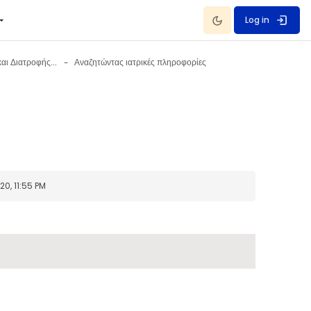
Dark Mode
Log in
Πληροφορίες Υγείας και Διατροφής 11 September - 17 September
Αναζητώντας ιατρικές πληροφορίες
0, 11:55 PM