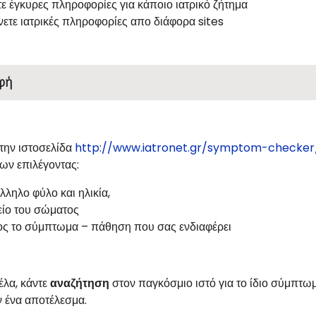
τε έγκυρες πληροφορίες για κάποιο ιατρικό ζήτημα
νετε ιατρικές πληροφορίες απο διάφορα sites
φή
στην ιστοσελίδα
http://www.iatronet.gr/symptom-checker
ν επιλέγοντας:
λληλο φύλο και ηλικία,
είο του σώματος
λος το σύμπτωμα – πάθηση που σας ενδιαφέρει
έλα, κάντε
αναζήτηση
στον παγκόσμιο ιστό για το ίδιο σύμπτω
ν ένα αποτέλεσμα.