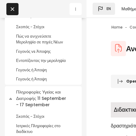
Διαφορετική Οπτική -
Skip to main content
Μαθήμ
Μεροληψία 4 September
EN
Collapse
Blocks
- 10 September
My Courses
Σκοπός - Στόχοι
Home
Co
Blocks
Πώς να ανιχνεύσετε
Μεροληψία σε πηγές Νέων
Blocks
Αν
Γεγονός vs Άποψης
Εντοπίζοντας την μεροληψία
Γεγονός ή Άποψη
Blocks
Completio
Γεγονός ή Άποψη
Ope
Πληροφορίες Υγείας και
Διατροφής 11 September
Collapse
- 17 September
Διδακτικ
Σκοπός - Στόχοι
δραστηριότ
Ιατρικές Πληροφορίες στο
διαδίκτυο