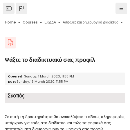
Skip to main content
Open the sidebar
Navi
Home
Courses
ΕΚΔΔΑ
Ασφαλές και δημιουργικό Διαδίκτυο
Blocks
Ψάξτε το διαδικτυακό σας προφίλ
Blocks
Completion requirements
Opened:
Sunday, 1 March 2020, 11:55 PM
Due:
Sunday, 15 March 2020, 11:55 PM
Σκοπός
Σε αυτή τη δραστηριότητα θα ανακαλύψετε τι είδους πληροφορίες
υπάρχουν για εσάς στο διαδίκτυο και πώς τα φηφιακά σας
αποτυπώματα διαμορφώνουν το ψηφιακό σας προφίλ.