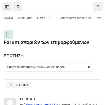
Μετάβαση στο κεντρικό περιεχόμενο
Open the sidebar
Πλοή
Αρχική
Μαθήματα
Covid - 19
Εξ αποστάσεως εκπαίδευση - Εργαλεία επικοινωνίας - Εργαλεία συνεργασίας - Συμβουλές
Μπλοκ
Forum αποριών των επιμορφούμενων
Μπλοκ
ΕΡΩΤΗΣΗ
ΕΡΓΑΣΙΕΣ
Αριθμός απαντήσεων: 0
ΕΡΩΤΗΣΗ
από
Ελένη- χαραλαμπία Σχίζα
-
Δευτέρα, 24 Οκτωβρίου 2022,