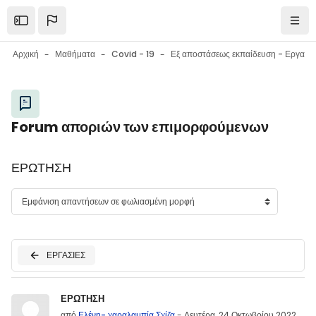
Μετάβαση στο κεντρικό περιεχόμενο
Open the sidebar
Πλοή
Αρχική
Μαθήματα
Covid - 19
Εξ αποστάσεως εκπαίδευση - Εργαλεία επικοινωνίας - Εργαλεία συνεργασίας - Συμβουλές
Μπλοκ
Forum αποριών των επιμορφούμενων
Μπλοκ
ΕΡΩΤΗΣΗ
ΕΡΓΑΣΙΕΣ
Αριθμός απαντήσεων: 0
ΕΡΩΤΗΣΗ
από
Ελένη- χαραλαμπία Σχίζα
-
Δευτέρα, 24 Οκτωβρίου 2022,