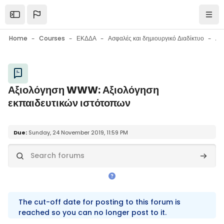
Skip to main content
Open the sidebar
Navi
Home
Courses
ΕΚΔΔΑ
Ασφαλές και δημιουργικό Διαδίκτυο
Blocks
Αξιολόγηση WWW: Αξιολόγηση
εκπαιδευτικών ιστότοπων
Blocks
Completion requirements
Due:
Sunday, 24 November 2019, 11:59 PM
Search forums
Search
The cut-off date for posting to this forum is
reached so you can no longer post to it.