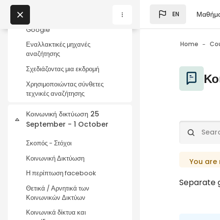
Skip to main content
αναζήτησης
Μαθήμ
EN
Blocks
Σύνθετη αναζήτηση με
My Courses
Google
Home
Co
Εναλλακτικές μηχανές
αναζήτησης
Blocks
Σχεδιάζοντας μια εκδρομή
Blocks
Κο
Χρησιμοποιώντας σύνθετες
τεχνικές αναζήτησης
Κοινωνική δικτύωση 25
Collapse
September - 1 October
Blocks
Completio
Search for
Σκοπός - Στόχοι
Κοινωνική Δικτύωση
You are 
Η περίπτωση facebook
Separate g
Θετικά / Αρνητικά των
Κοινωνικών Δικτύων
Κοινωνικά δίκτυα και