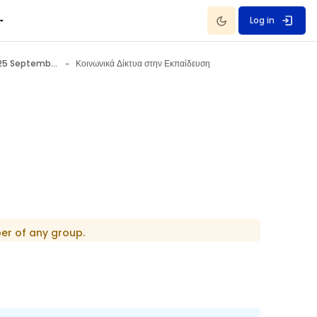
Dark Mode
Log in
Κοινωνική δικτύωση 25 September - 1 October
Κοινωνικά Δίκτυα στην Εκπαίδευση
er of any group.