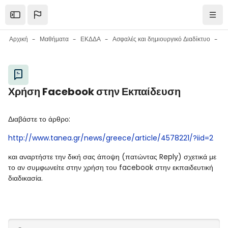
Μετάβαση στο κεντρικό περιεχόμενο
Open the sidebar
Πλοή
Αρχική
Μαθήματα
ΕΚΔΔΑ
Ασφαλές και δημιουργικό Διαδίκτυο
Μπλοκ
Χρήση Facebook στην Εκπαίδευση
Μπλοκ
Απαιτήσεις ολοκλήρωσης
Διαβάστε το άρθρο:
http://www.tanea.gr/news/greece/article/4578221/?iid=2
και αναρτήστε την δική σας άποψη (πατώντας Reply) σχετικά με
το αν συμφωνείτε στην χρήση του facebook στην εκπαιδευτική
διαδικασία.