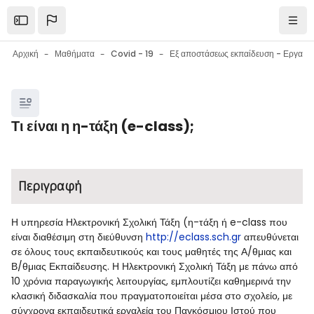
Μετάβαση στο κεντρικό περιεχόμενο
Open the sidebar
Πλοή
Αρχική
Μαθήματα
Covid - 19
Εξ αποστάσεως εκπαίδευση - Εργαλεία επικοινωνίας - Εργαλεία συνεργασίας - Συμβουλές
Μπλοκ
Τι είναι η η-τάξη (e-class);
Μπλοκ
Απαιτήσεις ολοκλήρωσης
Περιγραφή
Η υπηρεσία Ηλεκτρονική Σχολική Τάξη (η-τάξη ή e-class που
είναι διαθέσιμη στη διεύθυνση
http://eclass.sch.gr
απευθύνεται
σε όλους τους εκπαιδευτικούς και τους μαθητές της Α/θμιας και
Β/θμιας Εκπαίδευσης. Η Ηλεκτρονική Σχολική Τάξη με πάνω από
10 χρόνια παραγωγικής λειτουργίας, εμπλουτίζει καθημερινά την
κλασική διδασκαλία που πραγματοποιείται μέσα στο σχολείο, με
σύγχρονα εκπαιδευτικά εργαλεία του Παγκόσμιου Ιστού που