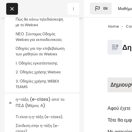
Skip to main content
Βίντεο - Οδηγίες χρήσης
Μαθήμ
EN
Webex Meetings
Blocks
My Courses
Πώς θα κάνω τηλεδιάσκεψη
με το Webex
Home
Co
ΝΕΟ: Σύντομος Οδηγός
Blocks
Webex για εκπαιδευτικούς
Blocks
Δη
Οδηγίες για την επιβεβαίωση
των μαθητών σε Webex
1. Οδηγίες εγκατάστασης
2. Οδηγίες χρήσης Webex
Blocks
Completio
3. Οδηγίες χρήσης WEBEX
Δημιουρ
TEAMS
η-τάξη (e-class) από το
Collapse
ΠΣΔ (Μέρος Α)
Αφού έχετε 
Τι είναι η η-τάξη (e-class);
Τότε θα εμφ
Σύνδεση στην η-τάξη (e-
Με αστερίσ
class)