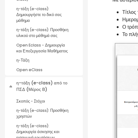
η-τάξη (e-class):
Τίτλος
Δημιουργήστε το δικό σας
Ημερομ
μάθημα
Ο τρόπ
η-τάξη (e-class): Προσθήκη
Το πλή
υλικού στο μάθημά σας
Open Eclass - Δημιουργία
και Επεξεργασία Μαθήματος
η-Τάξη
Open eClass
η-τάξη (e-class) από το
Collapse
ΠΣΔ (Μέρος Β)
Σκοπός - Στόχοι
η-τάξη (e-class): Προσθήκη
χρηστών
η-τάξη (e-class):
Δημιουργία άσκησης και
εισαγωγή ερωτήσεων