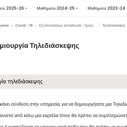
ατα 2025-26
Μαθήματα 2024-25
Μαθήματα 2023-24
urses
Covid - 19
Εξ αποστάσεως εκπαίδευση - Εργαλεία επικοινωνίας - Εργαλεία συνεργασίας - Συμβουλές
Τηλεδιασκέψεις
μιουργία Τηλεδιάσκεψης
n requirements
γία τηλεδιάσκεψης
κάνει σύνδεση στην υπηρεσία, για να δημιουργήσετε μια Τηλεδ
ανιστεί από κάτω μια καρτέλα όπου θα πρέπει να συμπληρώσετε
κο * εμφανίζονται τα υποχρεωτικά πεδία που θα πρέπει να συ