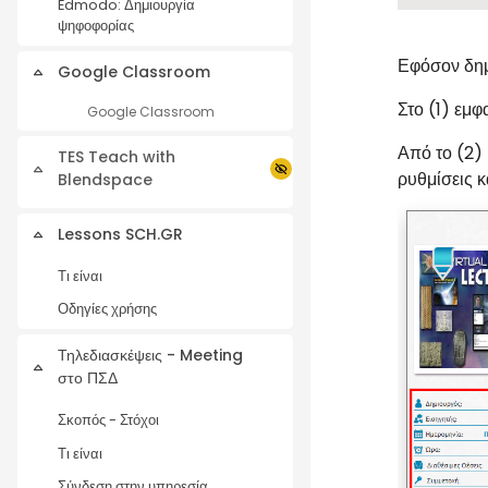
Edmodo: Δημιουργία
ψηφοφορίας
Εφόσον δημ
Google Classroom
Collapse
Στο (1) εμφ
Google Classroom
Από το (2) 
TES Teach with
Collapse
ρυθμίσεις κ
Blendspace
Lessons SCH.GR
Collapse
Τι είναι
Οδηγίες χρήσης
Τηλεδιασκέψεις - Meeting
Collapse
στο ΠΣΔ
Σκοπός - Στόχοι
Τι είναι
Σύνδεση στην υπηρεσία