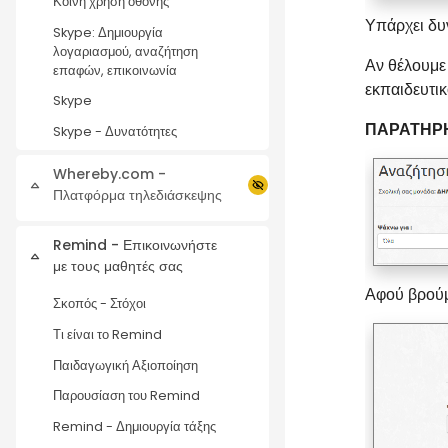
Κοινή χρήση οθόνης
Υπάρχει δυ
Skype: Δημιουργία
λογαριασμού, αναζήτηση
Αν θέλουμε
επαφών, επικοινωνία
εκπαιδευτικ
Skype
ΠΑΡΑΤΗΡ
Skype - Δυνατότητες
Whereby.com -
Collapse
Πλατφόρμα τηλεδιάσκεψης
Remind - Επικοινωνήστε
Collapse
με τους μαθητές σας
Αφού βρούμ
Σκοπός - Στόχοι
Τι είναι το Remind
Παιδαγωγική Αξιοποίηση
Παρουσίαση του Remind
Remind - Δημιουργία τάξης