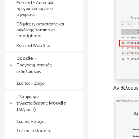
Remind - Αποστολή
προγραμματισμένου
μηνύματος
Οδηγίες εγκατάστασης και
σύνδεσης Remind σε
smartphone
Remind Web Site
Doodle –
Προγραμματισμός
Collapse
εκδηλώσεων
Σκοπός - Στόχοι
Αν θέλουμε
Πλατφόρμα
τηλεκπαίδευσης Moodle
Collapse
(Μέρος I)
Σκοπός - Στόχοι
Τι είναι το Moodle;