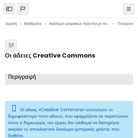
Μετάβαση στο κεντρικό περιεχόμενο
Open the sidebar
Πλοή
Αρχική
Μαθήματα
Ακαδημία ψηφιακών δεξιοτήτων πολιτών
Πνευματική 
Μπλοκ
Οι άδειες Creative Commons
Μπλοκ
Απαιτήσεις ολοκλήρωσης
Περιγραφή
Οι άδειες «Creative Commons» αποτελούν το
δημοφιλέστερο τύπο αδειών, που εφαρμόζεται σε περιπτώσεις
όπου ο δημιουργός του έργου δεν επιθυμεί να διατηρήσει
ακέραιο το αποκλειστικό δικαίωμα εμπορικής χρήσης που
διαθέτει.