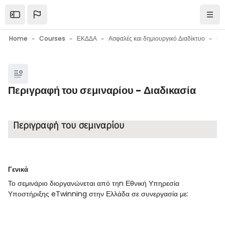
Skip to main content
Open the sidebar
Navi
Home
Courses
ΕΚΔΔΑ
Ασφαλές και δημιουργικό Διαδίκτυο
Ge
Blocks
Περιγραφή του σεμιναρίου - Διαδικασία
Blocks
Completion requirements
Περιγραφή του σεμιναρίου
Γενικά
Το σεμινάριο διοργανώνεται από τηn Εθνική Υπηρεσία
Υποστήριξης eTwinning στην Ελλάδα σε συνεργασία με: