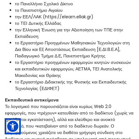
το Πανελλήνιο Σχολικό Δίκτυο
το Πανεπιστήμιο Αιγαίου
την ΕΕΛ/ΛΑΚ (https://elearn.ellak.gr)
το ΤΕΙ Δυτικής Ελλάδας
την Ελληνική Ένωση για την Αξιοποίηση των ΤΠΕ στην
Εκπαίδευση
το Εργαστήριο Προηγμένων Μαθησιακών Τεχνολογιών στη
Δια Βίου και Εξ Αποστάσεως Εκπαίδευση [Ε.ΔΙ.Β.Ε.Α],
Παιδαγωγικό Τμήμα Δ.Ε, Πανεπιστήμιο Κρήτης
το Εργαστήριο προηγμένων εφαρμογών κινητών συσκευών
και εκπαιδευτικών εφαρμογών, ΑΕΤΜΑ, ΤΕΙ Ανατολικής
Μακεδονίας και Θράκης
το Εργαστήριο Διδακτικής της Φυσικής και Εκπαιδευτικής
Τεχνολογίας (ΕΔΙΦΕΤ)
Εκπαιδευτικά αντικείμενα
Το λογισμικό που παρουσιάζεται είναι κυρίως Web 2.0
εφαρμογές, που «τρέχουν» κατευθείαν από το διαδίκτυο (χωρίς να
χρειάζονται εγκατάσταση), αλλά και ελεύθερο και ανοικτό
λογισμικό, που «κατεβαίνει» από το διαδίκτυο δωρεάν. Ο
επιμορφούμενος χρειάζετε να διαθέτει γρήγορη σύνδεση στο