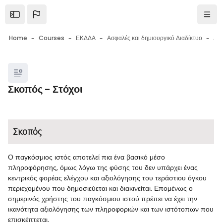
Skip to main content
Open the sidebar
Navi
Home
Courses
ΕΚΔΔΑ
Ασφαλές και δημιουργικό Διαδίκτυο
Blocks
Σκοπός - Στόχοι
Blocks
Completion requirements
Σκοπός
Ο παγκόσμιος ιστός αποτελεί πια ένα βασικό μέσο
πληροφόρησης, όμως λόγω της φύσης του δεν υπάρχει ένας
κεντρικός φορέας ελέγχου και αξιολόγησης του τεράστιου όγκου
περιεχομένου που δημοσιεύεται και διακινείται. Επομένως ο
σημερινός χρήστης του παγκόσμιου ιστού πρέπει να έχει την
ικανότητα αξιολόγησης των πληροφοριών και των ιστότοπων που
επισκέπτεται.