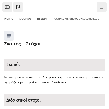
Skip to main content
Open the sidebar
Navi
Home
Courses
ΕΚΔΔΑ
Ασφαλές και δημιουργικό Διαδίκτυο
Blocks
Σκοπός - Στόχοι
Blocks
Completion requirements
Σκοπός
Να γνωρίσετε τι είναι το ηλεκτρονικό εμπόριο και πώς μπορείτε να
αγοράζετε με ασφάλεια από το Διαδίκτυο
Διδακτικοί στόχοι