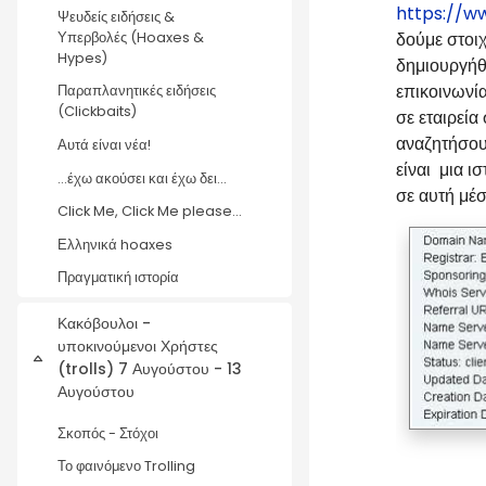
https://w
Ψευδείς ειδήσεις &
δούμε στοιχε
Υπερβολές (Hoaxes &
Hypes)
δημιουργήθη
επικοινωνία
Παραπλανητικές ειδήσεις
(Clickbaits)
σε εταιρεία
αναζητήσου
Αυτά είναι νέα!
είναι μια 
...έχω ακούσει και έχω δει...
σε αυτή μέ
Click Me, Click Me please...
Ελληνικά hoaxes
Πραγματική ιστορία
Κακόβουλοι -
υποκινούμενοι Χρήστες
Σύμπτυξη
(trolls) 7 Αυγούστου - 13
Αυγούστου
Σκοπός - Στόχοι
Το φαινόμενο Trolling