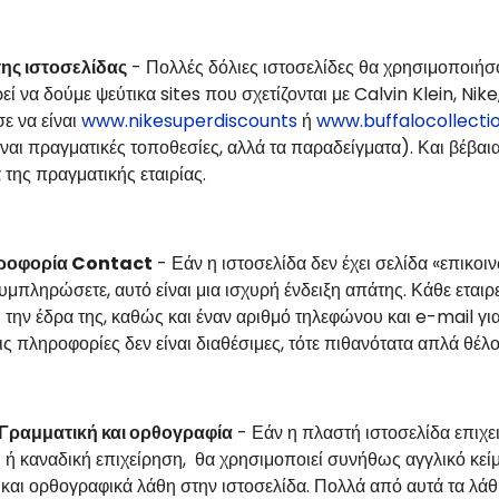
ης ιστοσελίδας
- Πολλές δόλιες ιστοσελίδες θα χρησιμοποιήσ
ί να δούμε ψεύτικα sites που σχετίζονται με Calvin Klein, Nik
ε να είναι
www.nikesuperdiscounts
ή
www.buffalocollecti
ίναι πραγματικές τοποθεσίες, αλλά τα παραδείγματα). Και βέβαια
 της πραγματικής εταιρίας.
ροφορία Contact
- Εάν η ιστοσελίδα δεν έχει σελίδα «επικοιν
μπληρώσετε, αυτό είναι μια ισχυρή ένδειξη απάτης. Κάθε εται
 την έδρα της, καθώς και έναν αριθμό τηλεφώνου και e-mail για
ις πληροφορίες δεν είναι διαθέσιμες, τότε πιθανότατα απλά θέ
 Γραμματική και ορθογραφία
- Εάν η πλαστή ιστοσελίδα επιχει
ή ή καναδική επιχείρηση, θα χρησιμοποιεί συνήθως αγγλικό κεί
και ορθογραφικά λάθη στην ιστοσελίδα. Πολλά από αυτά τα λάθ