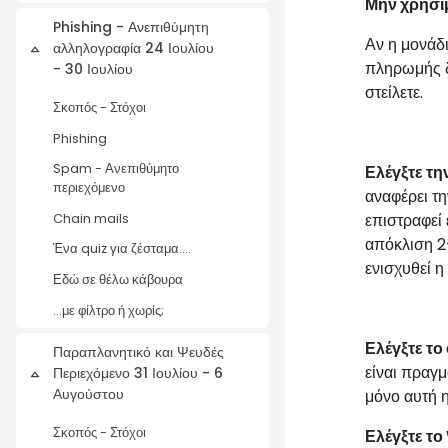
Μην χρησι
Phishing - Ανεπιθύμητη
Αν η μονάδ
αλληλογραφία 24 Ιουλίου
Σύμπτυξη
πληρωμής δε
- 30 Ιουλίου
στείλετε.
Σκοπός - Στόχοι
Phishing
Spam - Ανεπιθύμητο
Ελέγξτε τη
περιεχόμενο
αναφέρει τη
επιστραφεί 
Chain mails
απόκλιση 2-
Ένα quiz για ζέσταμα....
ενισχυθεί η
Εδώ σε θέλω κάβουρα
...με φίλτρο ή χωρίς;
Ελέγξτε το
Παραπλανητικό και Ψευδές
είναι πραγμ
Περιεχόμενο 31 Ιουλίου - 6
Σύμπτυξη
Αυγούστου
μόνο αυτή η
Σκοπός - Στόχοι
Ελέγξτε τ