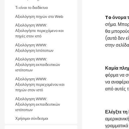
Τι είναι το διαδίκτυο
Αξιολόγηση πηγών στο Web
To
όνομα τ
σήμα. Μπορε
Αξιολόγηση WWW:
θα μπορούσ
Αξιολογήστε περιεχόμενο και
πηγές στον ιστό
(αυτά δεν ε
στην σελίδα
Αξιολόγηση WWW:
Αξιολόγηση Ιστότοπων
Αξιολόγηση WWW:
Αξιολόγηση εκπαιδευτικών
Καμία πλη
ιστότοπων
φόρμα να συ
Αξιολόγηση WWW:
να αναφέρει
Αξιολόγηση περιεχομένου και
από αυτές τ
πηγών στον ιστό
Αξιολόγηση WWW:
Αξιολόγηση εκπαιδευτικών
ιστότοπων
Ελέγξτε τη
αμερικανικ
Χρήσιμοι σύνδεσμοι
γραμματικά 