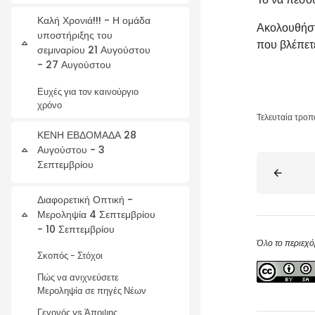
Καλή Χρονιά!!! - Η ομάδα
Ακολουθήστε
υποστήριξης του
που βλέπετε
Σύμπτυξη
σεμιναρίου 21 Αυγούστου
- 27 Αυγούστου
Ευχές για τον καινούργιο
χρόνο
Τελευταία τροπ
ΚΕΝΗ ΕΒΔΟΜΑΔΑ 28
Αυγούστου - 3
Σύμπτυξη
Μπλοκ
Σεπτεμβρίου
Διαφορετική Οπτική -
Μεροληψία 4 Σεπτεμβρίου
Σύμπτυξη
- 10 Σεπτεμβρίου
Όλο το περιεχό
Σκοπός - Στόχοι
Πώς να ανιχνεύσετε
Μεροληψία σε πηγές Νέων
Γεγονός vs Άποψης