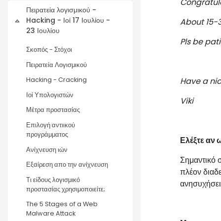
Congratula
Πειρατεία λογισμικού -
Hacking - Ιοί 17 Ιουλίου -
About 15-
Σύμπτυξη
23 Ιουλίου
Pls be pat
Σκοπός - Στόχοι
Πειρατεία Λογισμικού
Have a ni
Hacking - Cracking
Ιοί Υπολογιστών
Viki
Μέτρα προστασίας
Επιλογή αντιικού
προγράμματος
Ελέξτε αν
Ανίχνευση ιών
Σημαντικό 
Εξαίρεση απο την ανίχνευση
πλέον διαδε
Τι είδους λογισμικό
ανησυχήσει
προστασίας χρησιμοποιείτε;
The 5 Stages of a Web
Malware Attack