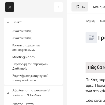
Μετάβαση στο κεντρικό
Μαθήμα
EL
Μπλοκ
My Courses
Αρχική
Μα
Γενικά
Σύμπτυξη
Μπλοκ
Ανακοινώσεις
Μπλοκ
Τρ
Ανακοινώσεις
Forum αποριών των
επιμορφούμενων
Meeting Room
Μπλοκ
Απαιτήσεις
Περιγραφή του σεμιναρίου -
Πώς θα κ
Διαδικασία
Συμπλήρωση εισαγωγικού
Πολλές φορ
ερωτηματολογίου
τιμές. Πολλ
Αξιολόγηση Ιστότοπων 3
των στοιχε
Σύμπτυξη
Ιουλίου - 9 Ιουλίου
Εδώ είναι μ
Σκοπός - Στόχοι