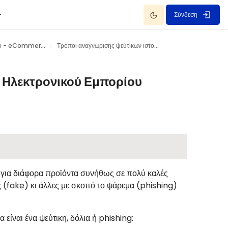
Dark Mode
Σύνδεση
Ηλεκτρονικό εμπόριο - eCommerce 10 Ιουλίου - 16 Ιουλίου
Τρόποι αναγνώρισης ψεύτικων ιστοτόπων Ηλεκτρονικού Εμπορίου
 Ηλεκτρονικού Εμπορίου
ς για διάφορα προϊόντα συνήθως σε πολύ καλές
 (
fake
) κι άλλες με σκοπό το ψάρεμα (
phishing
)
 είναι ένα ψεύτικη, δόλια ή
phishing
: