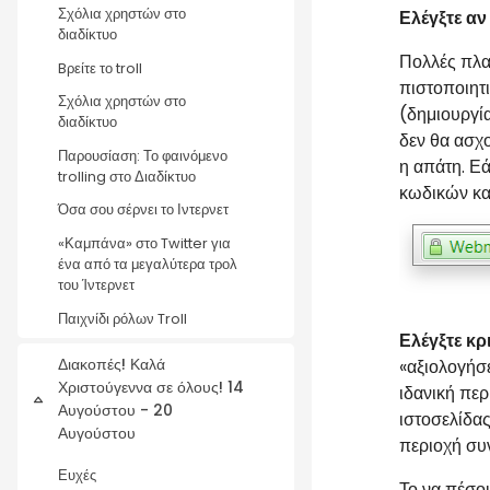
Σχόλια χρηστών στο
Ελέγξτε αν
διαδίκτυο
Πολλές πλα
Bρείτε το troll
πιστοποιητ
Σχόλια χρηστών στο
(δημιουργί
διαδίκτυο
δεν θα ασχο
Παρουσίαση: Το φαινόμενο
η απάτη. Εά
trolling στο Διαδίκτυο
κωδικών κα
Όσα σου σέρνει το Ιντερνετ
«Καμπάνα» στο Twitter για
ένα από τα μεγαλύτερα τρολ
του Ίντερνετ
Παιχνίδι ρόλων Troll
Ελέγξτε κ
Διακοπές! Καλά
«αξιολογήσ
Χριστούγεννα σε όλους! 14
ιδανική πε
Σύμπτυξη
Αυγούστου - 20
ιστοσελίδας
Αυγούστου
περιοχή συ
Ευχές
Το να πέσου