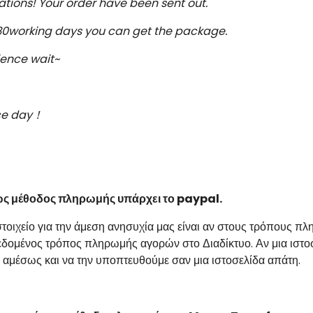
tions! Your order
have been sent out.
30working days you can get
the package.
ience wait~
ce day
！
 ως μέθοδος πληρωμής υπάρχει το
paypal
.
στοιχείο για την άμεση ανησυχία μας είναι αν στους τρόπους 
δομένος τρόπος πληρωμής αγορών στο Διαδίκτυο. Αν μια ιστοσε
 αμέσως και να την υποπτευθούμε σαν μια ιστοσελίδα απάτη.