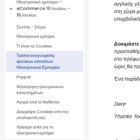
Ηλεκτρονικό εμπόριο -
αγγλικής γλ
eCommerce 10 Ιουλίου -
Σύμπτυξη
στη χώρα μ
16 Ιουλίου
υπερβολική
Σκοπός - Στόχοι
Ηλεκτρονικό εμπόριο
Δοκιμάστε 
Τι είναι τα Cookies
προσπαθήστ
Τρόποι αναγνώρισης
στο τηλέφων
ψεύτικων ιστοτόπων
ώρες θα πρέ
Ηλεκτρονικού Εμπορίου
Paypal
Ένα παράδε
Αξιολόγηση ηλεκτρονικών
καταστημάτων
Αγορά από το διαδίκτυο
Dear
Διαγράψτε Cookies απο τον
Thanks for
υπολογιστή σας
Χρήσιμα Links για το
ηλεκτρονικό εμπόριο