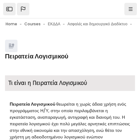
Skip to main content
Open the sidebar
Navi
Home
Courses
ΕΚΔΔΑ
Ασφαλές και δημιουργικό Διαδίκτυο
Blocks
Πειρατεία Λογισμικού
Blocks
Completion requirements
Τι είναι η Πειρατεία Λογισμικού
Πειρατεία Λογισμικού
θεωρείται η χωρίς άδεια χρήση ενός
προγράμματος Η/Υ, στην οποία περιλαμβάνεται η
εγκατάσταση, αναπαραγωγή, αντιγραφή και διανομή του. Η
πειρατεία λογισμικού έχει πολύ μεγάλες αρνητικές επιπτώσεις
στην εθνική οικονομία και την απασχόληση, ενώ θέτει τον
χρήστη μη αδειοδοτημένου λογισμικού ενώπιον