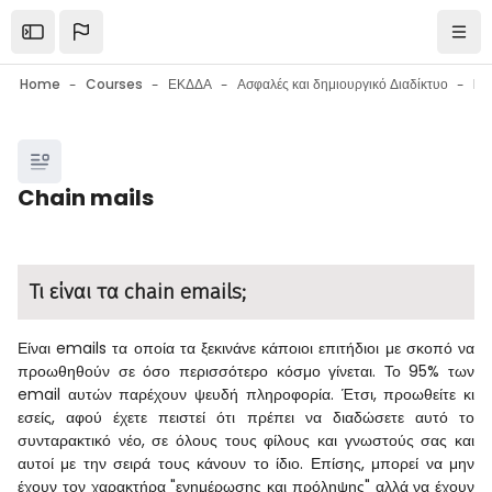
Skip to main content
Open the sidebar
Navi
Home
Courses
ΕΚΔΔΑ
Ασφαλές και δημιουργικό Διαδίκτυο
Blocks
Chain mails
Blocks
Completion requirements
Τι είναι τα chain emails;
Είναι emails τα οποία τα ξεκινάνε κάποιοι επιτήδιοι με σκοπό να
προωθηθούν σε όσο περισσότερο κόσμο γίνεται. Το 95% των
email αυτών παρέχουν ψευδή πληροφορία. Έτσι, προωθείτε κι
εσείς, αφού έχετε πειστεί ότι πρέπει να διαδώσετε αυτό το
συνταρακτικό νέο, σε όλους τους φίλους και γνωστούς σας και
αυτοί με την σειρά τους κάνουν το ίδιο. Επίσης, μπορεί να μην
έχουν τον χαρακτήρα "ενημέρωσης και πρόληψης" αλλά να έχουν