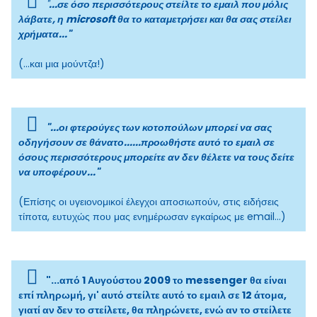
"
...σε όσο περισσότερους στείλτε το εμαιλ που μόλις
λάβατε, η microsoft θα το καταμετρήσει και θα σας στείλει
χρήματα..."
(...και μια μούντζα!)
"...οι φτερούγες των κοτοπούλων μπορεί να σας
οδηγήσουν σε θάνατο......προωθήστε αυτό το εμαιλ σε
όσους περισσότερους μπορείτε αν δεν θέλετε να τους δείτε
να υποφέρουν..."
(Επίσης οι υγειονομικοί έλεγχοι αποσιωπούν, στις ειδήσεις
τίποτα, ευτυχώς που μας ενημέρωσαν εγκαίρως με email...)
"...από 1 Αυγούστου 2009 το messenger θα είναι
επί πληρωμή, γι' αυτό στείλτε αυτό το εμαιλ σε 12 άτομα,
γιατί αν δεν το στείλετε, θα πληρώνετε, ενώ αν το στείλετε