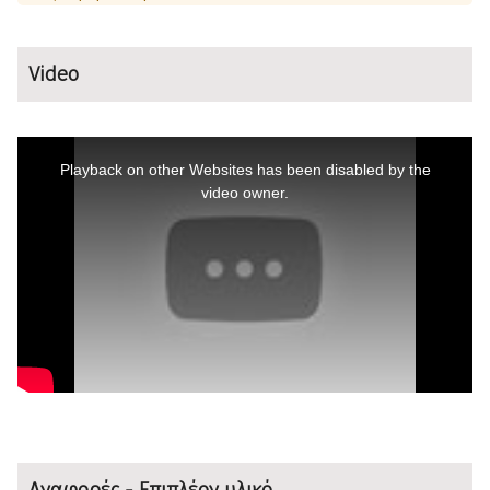
Video
This
is
a
Playback on other Websites has been disabled by the
modal
window.
video owner.
Αναφορές - Επιπλέον υλικό