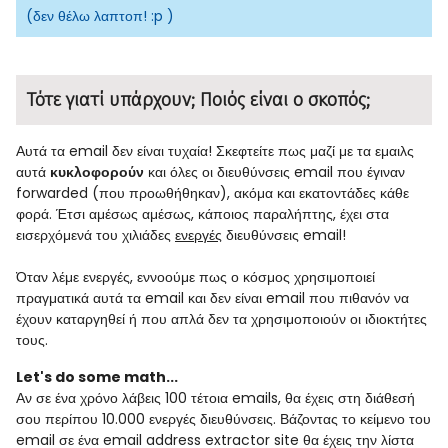
(δεν θέλω λαπτοπ! :p )
Τότε γιατί υπάρχουν; Ποιός είναι ο σκοπός;
Αυτά τα email δεν είναι τυχαία! Σκεφτείτε πως μαζί με τα εμαιλς
αυτά
κυκλοφορούν
και όλες οι διευθύνσεις email που έγιναν
forwarded (που προωθήθηκαν), ακόμα και εκατοντάδες κάθε
φορά. Έτσι αμέσως αμέσως, κάποιος παραλήπτης, έχει στα
εισερχόμενά του χιλιάδες
ενεργές
διευθύνσεις email!
Όταν λέμε ενεργές, εννοούμε πως ο κόσμος χρησιμοποιεί
πραγματικά αυτά τα email και δεν είναι email που πιθανόν να
έχουν καταργηθεί ή που απλά δεν τα χρησιμοποιούν οι ιδιοκτήτες
τους.
Let's do some math...
Αν σε ένα χρόνο λάβεις 100 τέτοια emails, θα έχεις στη διάθεσή
σου περίπου 10.000 ενεργές διευθύνσεις. Βάζοντας το κείμενο του
email σε ένα email address extractor site θα έχεις την λίστα