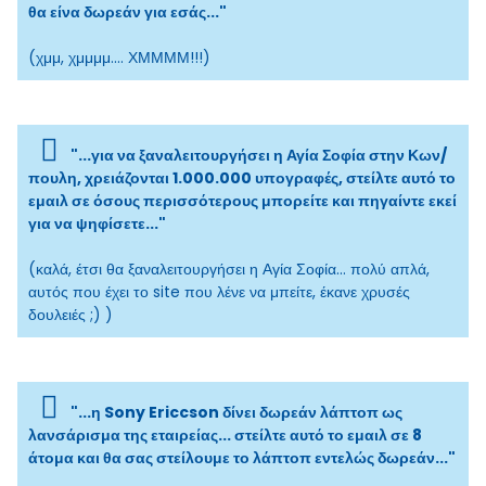
θα είνα δωρεάν για εσάς..."
(χμμ, χμμμμ.... ΧΜΜΜΜ!!!)
"...για να ξαναλειτουργήσει η Αγία Σοφία στην Κων/
πουλη, χρειάζονται 1.000.000 υπογραφές, στείλτε αυτό το
εμαιλ σε όσους περισσότερους μπορείτε και πηγαίντε εκεί
για να ψηφίσετε..."
(καλά, έτσι θα ξαναλειτουργήσει η Αγία Σοφία... πολύ απλά,
αυτός που έχει το site που λένε να μπείτε, έκανε χρυσές
δουλειές ;) )
"...η Sony Ericcson δίνει δωρεάν λάπτοπ ως
λανσάρισμα της εταιρείας... στείλτε αυτό το εμαιλ σε 8
άτομα και θα σας στείλουμε το λάπτοπ εντελώς δωρεάν..."