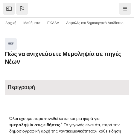
Μετάβαση στο κεντρικό περιεχόμενο
Open the sidebar
Πλοή
Αρχική
Μαθήματα
ΕΚΔΔΑ
Ασφαλές και δημιουργικό Διαδίκτυο
Μπλοκ
Πώς να ανιχνεύσετε Μεροληψία σε πηγές
Νέων
Μπλοκ
Απαιτήσεις ολοκλήρωσης
Περιγραφή
Όλοι έχουμε παραπονεθεί έστω και μια φορά για
«
μεροληψία στις ειδήσεις
." Το γεγονός είναι ότι, παρά την
δημοσιογραφική αρχή της «αντικειμενικότητας», κάθε είδηση ​​