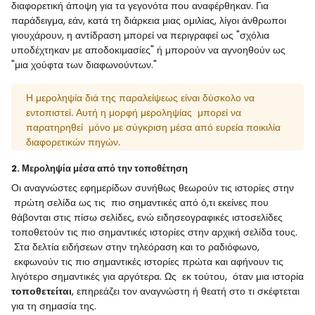
διαφορετική άποψη για τα γεγονότα που αναφέρθηκαν. Για
παράδειγμα, εάν, κατά τη διάρκεια μιας ομιλίας, λίγοι άνθρωποι
γιουχάρουν, η αντίδραση μπορεί να περιγραφεί ως "σχόλια
υποδέχτηκαν με αποδοκιμασίες" ή μπορούν να αγνοηθούν ως
"μια χούφτα των διαφωνούντων."
Η μεροληψία διά της παραλείψεως είναι δύσκολο να
εντοπιστεί. Αυτή η μορφή μεροληψίας μπορεί να
παρατηρηθεί μόνο με σύγκριση μέσα από ευρεία ποικιλία
διαφορετικών πηγών.
2. Μεροληψία μέσα από την τοποθέτηση
Οι αναγνώστες εφημερίδων συνήθως θεωρούν τις ιστορίες στην
πρώτη σελίδα ως τις πιο σημαντικές από ό,τι εκείνες που
θάβονται στις πίσω σελίδες, ενώ ειδησεογραφικές ιστοσελίδες
τοποθετούν τις πιο σημαντικές ιστορίες στην αρχική σελίδα τους.
Στα δελτία ειδήσεων στην τηλεόραση και το ραδιόφωνο,
εκφωνούν τις πιο σημαντικές ιστορίες πρώτα και αφήνουν τις
λιγότερο σημαντικές για αργότερα. Ως εκ τούτου, όταν μια ιστορία
τοποθετείται
, επηρεάζει τον αναγνώστη ή θεατή στο τι σκέφτεται
για τη σημασία της.