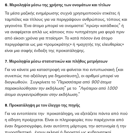
6. Μεροληψία μέσω της χρήσης των ονομάτων και τίτλων
Τα μέσα μαζικής ενημέρωσης συχνά χρησιμοποιούν ετικέτες ή
ταμπέλες και τίτλους για να περιγράψουν ανθρώπους, τόπους και
γεγονότα. Ένα άτομο μπορεί να ονομαστεί "πρώην κατάδικος" ή
να αναφέρεται απλά ως κάποιος που «υπηρέτησε μια φορά πριν
από είκοσι χρόνια για πταίσμα». Το κατά πόσον ένα άτομο
περιγράφεται ως μια «τρομοκράτης» ή «μαχητής της ελευθερίας»
είναι μια σαφής ένδειξη της προκατάληψης.
7. Μεροληψία μέσω στατιστικών και πλήθος μετρήσεων
Για να κάνετε μια καταστροφή να φαίνεται πιο εντυπωσιακή (και
συνεπώς πιο αξιόλογη για δημοσίευση), οι αριθμοί μπορεί να
διογκωθούν. Συγκρίνετε το "
Περισσότερα από 900 άτομα
παρακολούθησαν την εκδήλωση
" με το "
Λιγότεροι από 1.000
άτομα συγκεντρώθηκαν στην εκδήλωση.
"
8. Προκατάληψη με τον έλεγχο της πηγής
Για να εντοπίσετε την προκατάληψη, να εξετάζετε πάντα από πού
η είδηση προέρχεται. Είναι οι πληροφορίες που παρέχονται από
έναν δημοσιογράφο, έναν αυτόπτη μάρτυρα, την αστυνομία ή την
πυροσβεστική, έχουν εκλεγεί ή διοριστεί ως κυβερνητικοί