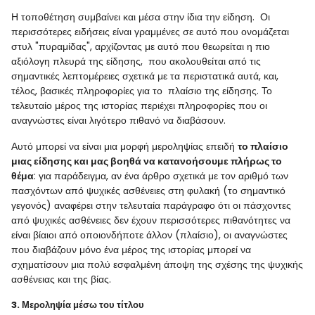
Η τοποθέτηση συμβαίνει και μέσα στην ίδια την είδηση. Οι
περισσότερες ειδήσεις είναι γραμμένες σε αυτό που ονομάζεται
στυλ "πυραμίδας", αρχίζοντας με αυτό που θεωρείται η πιο
αξιόλογη πλευρά της είδησης, που ακολουθείται από τις
σημαντικές λεπτομέρειες σχετικά με τα περιστατικά αυτά, και,
τέλος, βασικές πληροφορίες για το πλαίσιο της είδησης. Το
τελευταίο μέρος της ιστορίας περιέχει πληροφορίες που οι
αναγνώστες είναι λιγότερο πιθανό να διαβάσουν.
Αυτό μπορεί να είναι μια μορφή μεροληψίας επειδή
το πλαίσιο
μιας είδησης και μας βοηθά να κατανοήσουμε πλήρως το
θέμα
: για παράδειγμα, αν ένα άρθρο σχετικά με τον αριθμό των
πασχόντων από ψυχικές ασθένειες στη φυλακή (το σημαντικό
γεγονός) αναφέρει στην τελευταία παράγραφο ότι οι πάσχοντες
από ψυχικές ασθένειες δεν έχουν περισσότερες πιθανότητες να
είναι βίαιοι από οποιονδήποτε άλλον (πλαίσιο), οι αναγνώστες
που διαβάζουν μόνο ένα μέρος της ιστορίας μπορεί να
σχηματίσουν μια πολύ εσφαλμένη άποψη της σχέσης της ψυχικής
ασθένειας και της βίας.
3. Μεροληψία μέσω του τίτλου