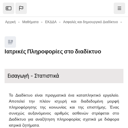
Μετάβαση στο κεντρικό περιεχόμενο
Open the sidebar
Πλοή
Αρχική
Μαθήματα
ΕΚΔΔΑ
Ασφαλές και δημιουργικό Διαδίκτυο
Μπλοκ
Ιατρικές Πληροφορίες στο διαδίκτυο
Μπλοκ
Απαιτήσεις ολοκλήρωσης
Εισαγωγή - Στατιστικά
Το Διαδίκτυο είναι πραγματικά ένα καταπληκτικό εργαλείο.
Αποτελεί την πλέον ισχυρή και διαδεδομένη μορφή
πληροφόρησης της κοινωνίας και της επιστήμης. Ένας
συνεχώς αυξανόμενος αριθμός ασθενών στρέφεται στο
Διαδίκτυο για αναζήτηση πληροφορίας σχετικά με διάφορα
ιατρικά ζητήματα.