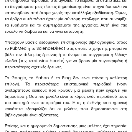
επιστημονικά περιοδικά, στα αγγλικά. Το κείμενο, οι στατιστικές και
τα διαγράμματα μίας τέτοιας δημοσίευσης είναι συχνά δύσκολο να
κατανοηθούν από άτομα χωρίς την κατάλληλη εξειδίκευση. Όμως,
τα άρθρα αυτά πάντα έχουν μία σύντομη περίληψη που συνοψίζει
τα ευρήματα και τα συμπεράσματα της εργασίας. Αυτή είναι πιο
εύκολο να διαβαστεί και να γίνει κατανοητή.
Υπάρχουν βάσεις δεδομένων επιστημονικής βιβλιογραφίας, όπως
το PubMed ή το ScienceDirect στις οποίες ο χρήστης μπορεί να
βάλει τον τίτλο μίας έρευνας ή το όνομα του συγγραφέα ή λέξεις-
κλειδιά (π.χ. «red wine heart») για να βρουν μία συγκεκριμένη ή
περισσότερες σχετικές έρευνες.
Το Google, το Yahoo ή το Bing δεν είναι πάντα η καλύτερη
επιλογή. Τα περισσότερα επιστημονικά περιοδικά έχουν
ανεξάρτητους ειδικούς που κρίνουν μία μελέτη πριν εγκριθεί για
δημοσίευση. Όσο πιο μεγάλο είναι το κύρος ενός περιοδικού τόσο
πιο αυστηρά είναι τα κριτήριά του. Έτσι, η διεθνής επιστημονική
κοινότητα εξασφαλίζει ότι οι μελέτες που δημοσιεύονται στη
βιβλιογραφία είναι αξιόπιστες.
Επίσης, και η ημερομηνία δημοσίευσης μιας μελέτης έχει σημασία.
Οι πιο πρόσφατες μελέτες γενικά θεωρούνται καλύτερες αφού