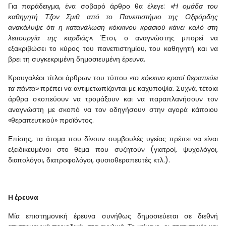
Για παράδειγμα, ένα σοβαρό άρθρο θα έλεγε:
«Η ομάδα του
καθηγητή Τζον Σμιθ από το Πανεπιστήμιο της Οξφόρδης
ανακάλυψε ότι η κατανάλωση κόκκινου κρασιού κάνει καλό στη
λειτουργία της καρδιάς»
. Έτσι, ο αναγνώστης μπορεί να
εξακριβώσει το κύρος του πανεπιστημίου, του καθηγητή και να
βρει τη συγκεκριμένη δημοσιευμένη έρευνα.
Κραυγαλέοι τίτλοι άρθρων του τύπου
«το κόκκινο κρασί θεραπεύει
τα πάντα»
πρέπει να αντιμετωπίζονται με καχυποψία. Συχνά, τέτοια
άρθρα σκοπεύουν να τρομάξουν και να παραπλανήσουν τον
αναγνώστη με σκοπό να τον οδηγήσουν στην αγορά κάποιου
«θεραπευτικού» προϊόντος.
Επίσης, τα άτομα που δίνουν συμβουλές υγείας πρέπει να είναι
εξειδικευμένοι στο θέμα που συζητούν (γιατροί, ψυχολόγοι,
διαιτολόγοι, διατροφολόγοι, φυσιοθεραπευτές κτλ.).
Η έρευνα
Μία επιστημονική έρευνα συνήθως δημοσιεύεται σε διεθνή