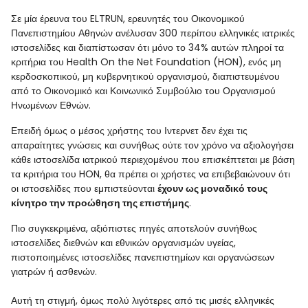
Σε μία έρευνα του ELTRUN, ερευνητές του Οικονομικού
Πανεπιστημίου Αθηνών ανέλυσαν 300 περίπου ελληνικές ιατρικές
ιστοσελίδες και διαπίστωσαν ότι μόνο το 34% αυτών πληροί τα
κριτήρια του Health On the Net Foundation (HON), ενός μη
κερδοσκοπικού, μη κυβερνητικού οργανισμού, διαπιστευμένου
από το Οικονομικό και Κοινωνικό Συμβούλιο του Οργανισμού
Ηνωμένων Εθνών.
Επειδή όμως ο μέσος χρήστης του Ιντερνετ δεν έχει τις
απαραίτητες γνώσεις και συνήθως ούτε τον χρόνο να αξιολογήσει
κάθε ιστοσελίδα ιατρικού περιεχομένου που επισκέπτεται με βάση
τα κριτήρια του HON, θα πρέπει οι χρήστες να επιβεβαιώνουν ότι
οι ιστοσελίδες που εμπιστεύονται
έ
χουν ως μοναδικό τους
κίνητρο την προώθηση της επιστήμης
.
Πιο συγκεκριμένα, αξιόπιστες πηγές αποτελούν συνήθως
ιστοσελίδες διεθνών και εθνικών οργανισμών υγείας,
πιστοποιημένες ιστοσελίδες πανεπιστημίων και οργανώσεων
γιατρών ή ασθενών.
Αυτή τη στιγμή, όμως πολύ λιγότερες από τις μισές ελληνικές