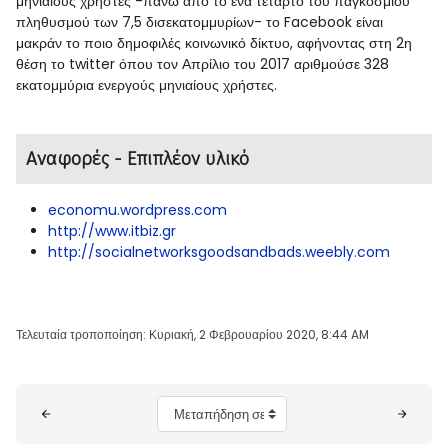
μηνιαίους χρήστες -πάνω από το ένα τέταρτο του παγκόσμιου
πληθυσμού των 7,5 δισεκατομμυρίων- το Facebook είναι
μακράν το ποιο δημοφιλές κοινωνικό δίκτυο, αφήνοντας στη 2η
θέση το twitter όπου τον Απρίλιο του 2017 αριθμούσε 328
εκατομμύρια ενεργούς μηνιαίους χρήστες.
Αναφορές - Επιπλέον υλικό
economu.wordpress.com
http://www.itbiz.gr
http://socialnetworksgoodsandbads.weebly.com
Τελευταία τροποποίηση: Κυριακή, 2 Φεβρουαρίου 2020, 8:44 AM
Μπλοκ
Μεταπήδηση σε...