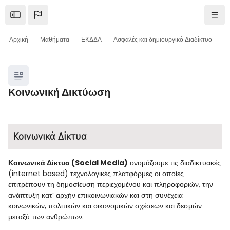
Μετάβαση στο κεντρικό περιεχόμενο
Open the sidebar
Πλοή
Αρχική
Μαθήματα
ΕΚΔΔΑ
Ασφαλές και δημιουργικό Διαδίκτυο
Μπλοκ
Κοινωνική Δικτύωση
Μπλοκ
Απαιτήσεις ολοκλήρωσης
Κοινωνικά Δίκτυα
Κοινωνικά Δίκτυα (Social Media)
ονομάζουμε τις διαδικτυακές
(internet based) τεχνολογικές πλατφόρμες οι οποίες
επιτρέπουν τη δημοσίευση περιεχομένου και πληροφοριών, την
ανάπτυξη κατ’ αρχήν επικοινωνιακών και στη συνέχεια
κοινωνικών, πολιτικών και οικονομικών σχέσεων και δεσμών
μεταξύ των ανθρώπων.