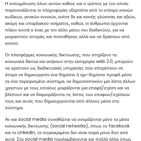
Η ενσωμάτωση όλων αυτών καθώς και ο τρόπος με τον οποίο
παρουσιάζονται οι πληροφορίες εξαρτάται από το κτίσιμο κοινών
κωδίκων, γενικών εννοιών, ενίοτε δε και κοινής γλώσσας και αξιών,
ακόμη και υπαρξιακού νοήματος, καθώς οι άνθρωποι έρχονται
πλέον κοντά ο ένας με τον άλλο μέσω του διαδικτύου, για να
μοιραστούν ιστορίες και πεποιθήσεις αλλά και να δράσουν από
κοινού.
Οι πλατφόρμες κοινωνικής δικτύωσης, που στηρίζουν τα
κοινωνικά δίκτυα και ανήκουν στην κατηγορία web 2.0, μπορούν
να οριστούν ως διαδικτυακές υπηρεσίες που επιτρέπουν σε
άτομα να δημιουργούν ένα δημόσιο ή ημι-δημόσιο προφίλ μέσα
σε ένα περιορισμένο σύστημα, να δημοσιοποιούν μια λίστα άλλων
χρηστών με τους οποίους μοιράζονται μια επαφή/σχέση και να
βλέπουν και να διαμοιράζονται τις λίστες των επαφών/σχέσεών
τους και αυτές που δημιουργούνται από άλλους μέσα στο
σύστημα.
Αν και social media συνηθίζεται να ονομάζονται μόνο τα μέσα
κοινωνικής δικτύωσης (social networks), όπως το facebook
και το Linkedin, τα συγκεκριμένα δεν είναι παρά μόνο δύο από
αυτά. Στα social media περιλαμβάνονται και πολλά άλλα όπως