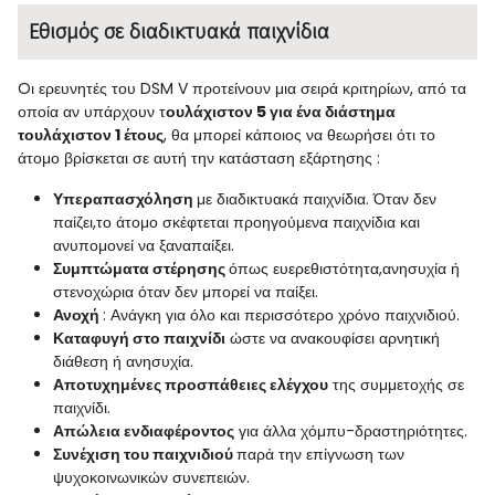
Εθισμός σε διαδικτυακά παιχνίδια
Oι ερευνητές του
DSM
V
προτείνουν μια σειρά κριτηρίων, από τα
οποία αν υπάρχουν τ
ουλάχιστον 5 για ένα διάστημα
τουλάχιστον 1 έτους
, θα μπορεί κάποιος να θεωρήσει ότι το
άτομο βρίσκεται σε αυτή την κατάσταση εξάρτησης :
Υπεραπασχόληση
με διαδικτυακά παιχνίδια. Όταν δεν
παίζει,το άτομο σκέφτεται προηγούμενα παιχνίδια και
ανυπομονεί να ξαναπαίξει.
Συμπτώματα στέρησης
όπως ευερεθιστότητα,ανησυχία ή
στενοχώρια όταν δεν μπορεί να παίξει.
Ανοχή
: Ανάγκη για όλο και περισσότερο χρόνο παιχνιδιού.
Κ
αταφυγή στο παιχνίδι
ώστε να ανακουφίσει αρνητική
διάθεση ή ανησυχία.
Αποτυχημένες προσπάθειες ελέγχου
της συμμετοχής σε
παιχνίδι.
Απώλεια ενδιαφέροντος
για άλλα χόμπυ-δραστηριότητες.
Συνέχιση του παιχνιδιού
παρά την επίγνωση των
ψυχοκοινωνικών συνεπειών.