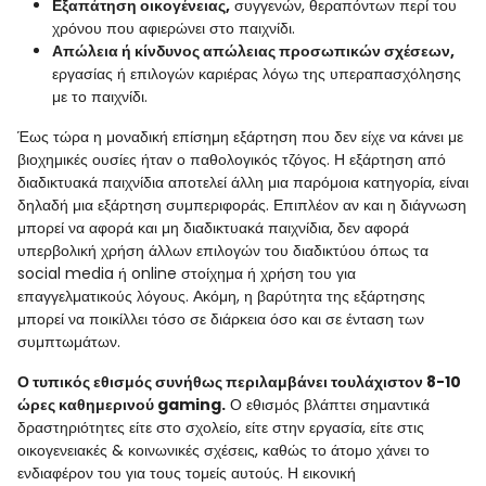
Εξαπάτηση οικογένειας,
συγγενών, θεραπόντων περί του
χρόνου που αφιερώνει στο παιχνίδι.
Απώλεια ή κίνδυνος απώλειας προσωπικών σχέσεων,
εργασίας ή επιλογών καριέρας λόγω της υπεραπασχόλησης
με το παιχνίδι.
Έως τώρα η μοναδική επίσημη εξάρτηση που δεν είχε να κάνει με
βιοχημικές ουσίες ήταν ο παθολογικός τζόγος. Η εξάρτηση από
διαδικτυακά παιχνίδια αποτελεί άλλη μια παρόμοια κατηγορία, είναι
δηλαδή μια εξάρτηση συμπεριφοράς. Επιπλέον αν και η διάγνωση
μπορεί να αφορά και μη διαδικτυακά παιχνίδια, δεν αφορά
υπερβολική χρήση άλλων επιλογών του διαδικτύου όπως τα
social
media
ή
online
στοίχημα ή χρήση του για
επαγγελματικούς λόγους. Ακόμη, η βαρύτητα της εξάρτησης
μπορεί να ποικίλλει τόσο σε διάρκεια όσο και σε ένταση των
συμπτωμάτων.
Ο τυπικός εθισμός συνήθως περιλαμβάνει τουλάχιστον 8-10
ώρες καθημερινού
gaming
.
Ο εθισμός βλάπτει σημαντικά
δραστηριότητες είτε στο σχολείο, είτε στην εργασία, είτε στις
οικογενειακές & κοινωνικές σχέσεις, καθώς το άτομο χάνει το
ενδιαφέρον του για τους τομείς αυτούς. Η εικονική