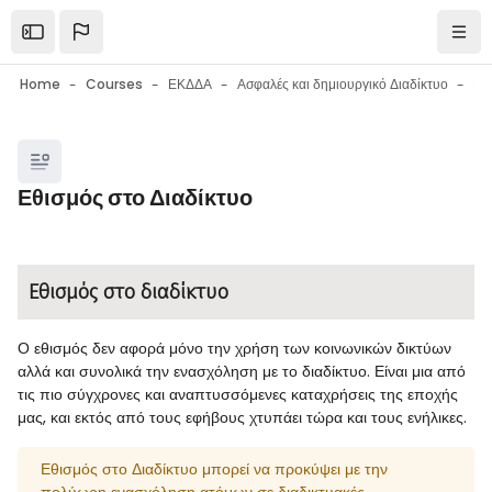
Skip to main content
Open the sidebar
Navi
Home
Courses
ΕΚΔΔΑ
Ασφαλές και δημιουργικό Διαδίκτυο
Blocks
Εθισμός στο Διαδίκτυο
Blocks
Completion requirements
Εθισμός στο διαδίκτυο
Ο εθισμός δεν αφορά μόνο την χρήση των κοινωνικών δικτύων
αλλά και συνολικά την ενασχόληση με το διαδίκτυο. Είναι μια από
τις πιο σύγχρονες και αναπτυσσόμενες καταχρήσεις της εποχής
μας, και εκτός από τους εφήβους χτυπάει τώρα και τους ενήλικες.
Εθισμός στο Διαδίκτυο μπορεί να προκύψει με την
πολύωρη ενασχόληση ατόμων σε διαδικτυακές