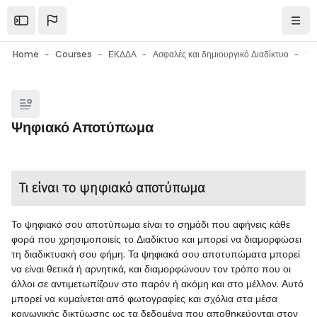
Skip to main content
Open the sidebar
Navi
Home
Courses
ΕΚΔΔΑ
Ασφαλές και δημιουργικό Διαδίκτυο
Blocks
Ψηφιακό Αποτύπωμα
Blocks
Completion requirements
Τι είναι το ψηφιακό αποτύπωμα
Το ψηφιακό σου αποτύπωμα είναι το σημάδι που αφήνεις κάθε
φορά που χρησιμοποιείς το Διαδίκτυο και μπορεί να διαμορφώσει
τη διαδικτυακή σου φήμη. Τα ψηφιακά σου αποτυπώματα μπορεί
να είναι θετικά ή αρνητικά, και διαμορφώνουν τον τρόπο που οι
άλλοι σε αντιμετωπίζουν στο παρόν ή ακόμη και στο μέλλον. Αυτό
μπορεί να κυμαίνεται από φωτογραφίες και σχόλια στα μέσα
κοινωνικής δικτύωσης ως τα δεδομένα που αποθηκεύονται στον