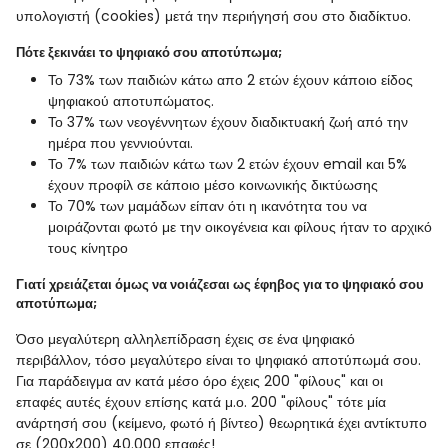
υπολογιστή (cookies) μετά την περιήγησή σου στο διαδίκτυο.
Πότε ξεκινάει το ψηφιακό σου αποτύπωμα;
Το 73% των παιδιών κάτω απο 2 ετών έχουν κάποιο είδος
ψηφιακού αποτυπώματος.
Το 37% των νεογέννητων έχουν διαδικτυακή ζωή από την
ημέρα που γεννιούνται.
Το 7% των παιδιών κάτω των 2 ετών έχουν email και 5%
έχουν προφίλ σε κάποιο μέσο κοινωνικής δικτύωσης
Το 70% των μαμάδων είπαν ότι η ικανότητα του να
μοιράζονται φωτό με την οικογένεια και φίλους ήταν το αρχικό
τους κίνητρο
Γιατί χρειάζεται όμως να νοιάζεσαι ως έφηβος για το ψηφιακό σου
αποτύπωμα;
Όσο μεγαλύτερη αλληλεπίδραση έχεις σε ένα ψηφιακό
περιβάλλον, τόσο μεγαλύτερο είναι το ψηφιακό αποτύπωμά σου.
Για παράδειγμα αν κατά μέσο όρο έχεις 200 "φίλους" και οι
επαφές αυτές έχουν επίσης κατά μ.ο. 200 "φίλους" τότε μία
ανάρτησή σου (κείμενο, φωτό ή βίντεο) θεωρητικά έχει αντίκτυπο
σε (200x200) 40.000 επαφές!