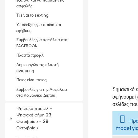
έξυπνα και να παραμείνεις
ασφαλής
Τι είναι το sexting
Υποδείξεις για παιδιά και
εφήβους
Συμβουλές για ασφάλεια στο
FACEBOOK
Πλαστά προφίλ
Δημιουργώντας πλαστή
ανάρτηση
Ποιος είναι ποιος;
Σημαντικό 
Συμβουλές για την Ασφάλεια
στα Κοινωνικά Δίκτυα
αφήνουμε ίχ
σελίδες πο
Ψηφιακό προφίλ -
Ψηφιακή φήμη 23
Σύμπτυξη
Πρα
Οκτωβρίου - 29
Οκτωβρίου
model για