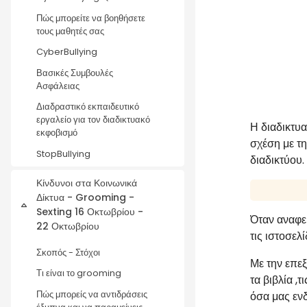
Πώς μπορείτε να βοηθήσετε
τους μαθητές σας
CyberBullying
Βασικές Συμβουλές
Ασφάλειας
Διαδραστικό εκπαιδευτικό
εργαλείο για τον διαδικτυακό
Η διαδικτυα
εκφοβισμό
σχέση με τη
StopBullying
διαδικτύου.
Κίνδυνοι στα Κοινωνικά
Δίκτυα - Grooming -
Σύμπτυξη
Sexting 16 Οκτωβρίου -
Όταν αναφερ
22 Οκτωβρίου
τις ιστοσελ
Σκοπός - Στόχοι
Με την επε
Τι είναι το grooming
τα βιβλία ,
Πώς μπορείς να αντιδράσεις
όσα μας εν