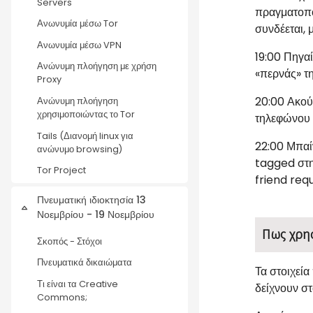
Servers
πραγματοποι
Ανωνυμία μέσω Tor
συνδέεται, 
Ανωνυμία μέσω VPN
19:00
Πηγαίν
Ανώνυμη πλοήγηση με χρήση
«περνάς» τη
Proxy
20:00
Ακούς
Ανώνυμη πλοήγηση
χρησιμοποιώντας το Tor
τηλεφώνου τ
Tails (Διανομή linux για
22:00
Μπαίν
ανώνυμο browsing)
tagged στη
Tor Project
friend requ
Πνευματική ιδιοκτησία 13
Σύμπτυξη
Νοεμβρίου - 19 Νοεμβρίου
Πως χρησ
Σκοπός - Στόχοι
Πνευματικά δικαιώματα
Τα στοιχεία
Τι είναι τα Creative
δείχνουν στ
Commons;