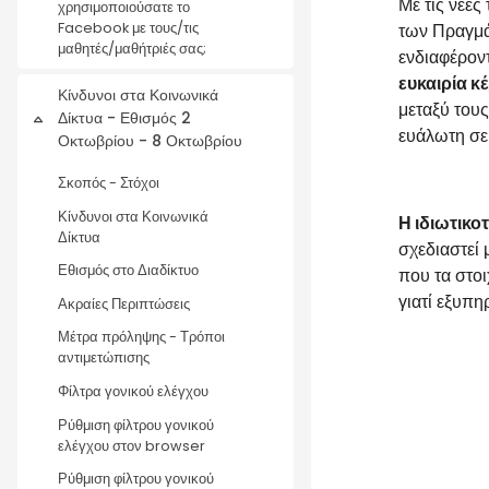
Με τις νέες
χρησιμοποιούσατε το
των Πραγμάτ
Facebook με τους/τις
μαθητές/μαθήτριές σας;
ενδιαφέροντ
ευκαιρία κ
Κίνδυνοι στα Κοινωνικά
μεταξύ του
Δίκτυα - Εθισμός 2
Σύμπτυξη
ευάλωτη σε
Οκτωβρίου - 8 Οκτωβρίου
Σκοπός - Στόχοι
Κίνδυνοι στα Κοινωνικά
Η ιδιωτικοτ
Δίκτυα
σχεδιαστεί 
Εθισμός στο Διαδίκτυο
που τα στοι
γιατί εξυπη
Ακραίες Περιπτώσεις
Μέτρα πρόληψης - Τρόποι
αντιμετώπισης
Φίλτρα γονικού ελέγχου
Ρύθμιση φίλτρου γονικού
ελέγχου στον browser
Ρύθμιση φίλτρου γονικού