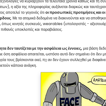
 τεχνολογίες να κυριαρχούν τα τελευταία χρόνια καθώς και τη σ
ων), η αξία της πληροφορίας αυξάνεται διαρκώς και ταυτόχρον
ος αποτελεί το γεγονός ότι
οι προσωπικές προτιμήσεις και οι
έρδους
. Με τα ατομικά δεδομένα να διακινούνται και να αποθη
ς, όπως κινητές συσκευές, wearables (υπολογιστές - αξεσουάρ)
 πιθανές υποκλοπές και παραβιάσεις.
ητα δεν ταυτίζεται με την ασφάλεια ως έννοιες,
μια βάση δεδ
με όση ασφάλεια απαιτείται, ωστόσο αυτό δεν σημαίνει ότι δεν 
χεία τους βρίσκονται εκεί, πχ αν δεν έχουν συλλεχθεί με διαφά
ρετούν κάποια ανάγκη.