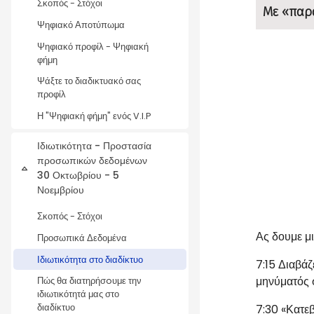
Σκοπός - Στόχοι
Με «παρα
Ψηφιακό Αποτύπωμα
Ψηφιακό προφίλ - Ψηφιακή
φήμη
Ψάξτε το διαδικτυακό σας
προφίλ
Η "Ψηφιακή φήμη" ενός V.I.P
Ιδιωτικότητα - Προστασία
προσωπικών δεδομένων
Σύμπτυξη
30 Οκτωβρίου - 5
Νοεμβρίου
Σκοπός - Στόχοι
Ας δουμε μι
Προσωπικά Δεδομένα
Ιδιωτικότητα στο διαδίκτυο
7:15
Διαβάζε
μηνύματός 
Πώς θα διατηρήσoυμε την
ιδιωτικότητά μας στο
7:30
«Κατεβ
διαδίκτυο