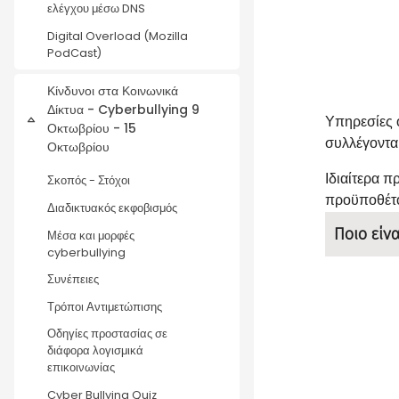
ελέγχου μέσω DNS
Digital Overload (Mozilla
PodCast)
Κίνδυνοι στα Κοινωνικά
Δίκτυα - Cyberbullying 9
Υπηρεσίες 
Σύμπτυξη
Οκτωβρίου - 15
συλλέγονται
Οκτωβρίου
Ιδιαίτερα 
Σκοπός - Στόχοι
προϋποθέτο
Διαδικτυακός εκφοβισμός
Ποιο είν
Μέσα και μορφές
cyberbullying
Συνέπειες
Τρόποι Αντιμετώπισης
Οδηγίες προστασίας σε
διάφορα λογισμικά
επικοινωνίας
Cyber Bullying Quiz