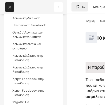
Οκτωβρίου
Μετάβαση στο κεντρικό
Μαθήμα
EL
Μπλοκ
Σκοπός - Στόχοι
My Courses
Κοινωνική Δικτύωση
Αρχική
Μα
Η περίπτωση facebook
Μπλοκ
Θετικά / Αρνητικά των
Μπλοκ
Ιδ
Κοινωνικών Δικτύων
Κοινωνικά δίκτυα και
εκπαίδευση
Κοινωνικά Δίκτυα στην
Μπλοκ
Απαιτήσεις
Εκπαίδευση
Η παρού
Κοινωνικά Δίκτυα στην
Εκπαίδευση
Χρήση Facebook στην
Το επίπεδο 
Εκπαίδευση
που επικοι
υπάρχει και
Χρήση Facebook στην
Εκπαίδευση
ασφάλεια 
Ψηφίστε: Θα