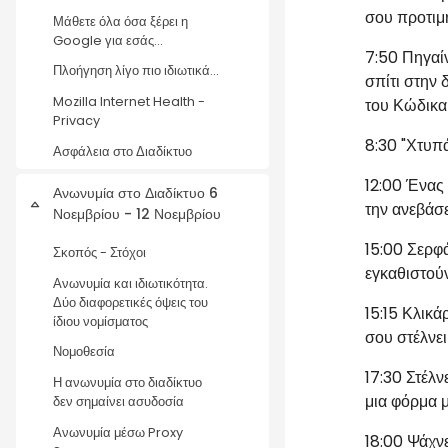
σου προτιμ
Μάθετε όλα όσα ξέρει η
Google για εσάς...
7:50
Πηγαίν
Πλοήγηση λίγο πιο ιδιωτικά...
σπίτι στην
Mozilla Internet Health -
του Κώδικα
Privacy
8:30
"Χτυπά
Ασφάλεια στο Διαδίκτυο
12:00
Ένας σ
Ανωνυμία στο Διαδίκτυο 6
την ανεβάσ
Σύμπτυξη
Νοεμβρίου - 12 Νοεμβρίου
15:00
Σερφά
Σκοπός - Στόχοι
εγκαθιστού
Ανωνυμία και ιδιωτικότητα.
Δύο διαφορετικές όψεις του
15:15
Κλικάρ
ίδιου νομίσματος
σου στέλνε
Νομοθεσία
17:30
Στέλνε
Η ανωνυμία στο διαδίκτυο
μια φόρμα 
δεν σημαίνει ασυδοσία
Ανωνυμία μέσω Proxy
18:00
Ψάχνει