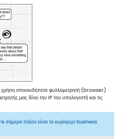
 με χρήση οποιουδήποτε φυλλομετρητή (browser)
ρητής μας δίνει την IP του υπολογιστή και τις
re σήμερα πλέον είναι το κυρίαρχο business