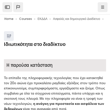
Skip to main content
Open the sidebar
Navi
Home
Courses
ΕΚΔΔΑ
Ασφαλές και δημιουργικό Διαδίκτυο
Blocks
Ιδιωτικότητα στο διαδίκτυο
Blocks
Completion requirements
Η παρούσα κατάσταση
Το επίπεδο της πληροφοριακής τεχνολογίας που έχει κατακτηθεί
τον 20ο αιώνα έχει προκαλέσει ραγδαίες εξελίξεις στον τρόπο που
επικοινωνούμε, συμπεριφερόμαστε, εργαζόμαστε και ζούμε. Οπως
συμβαίνει με όλα τα σύγχρονα επιτεύγματα, πάντα υπάρχει και η
σκοτεινή τους πλευρά. Με την πληροφορία να είναι η τροφή των
νέων τεχνολογιών,
η ανάγκη για προστασία και ασφάλεια των
δεδομένων
είναι πιο αναγκαία από ποτέ.