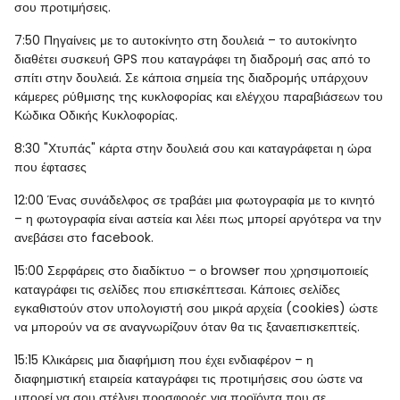
σου προτιμήσεις.
7:50
Πηγαίνεις με το αυτοκίνητο στη δουλειά – το αυτοκίνητο
διαθέτει συσκευή GPS που καταγράφει τη διαδρομή σας από το
σπίτι στην δουλειά. Σε κάποια σημεία της διαδρομής υπάρχουν
κάμερες ρύθμισης της κυκλοφορίας και ελέγχου παραβιάσεων του
Κώδικα Οδικής Κυκλοφορίας.
8:30
"Χτυπάς" κάρτα στην δουλειά σου και καταγράφεται η ώρα
που έφτασες
12:00
Ένας συνάδελφος σε τραβάει μια φωτογραφία με το κινητό
– η φωτογραφία είναι αστεία και λέει πως μπορεί αργότερα να την
ανεβάσει στο facebook.
15:00
Σερφάρεις στο διαδίκτυο – ο browser που χρησιμοποιείς
καταγράφει τις σελίδες που επισκέπτεσαι. Κάποιες σελίδες
εγκαθιστούν στον υπολογιστή σου μικρά αρχεία (cookies) ώστε
να μπορούν να σε αναγνωρίζουν όταν θα τις ξαναεπισκεπτείς.
15:15
Κλικάρεις μια διαφήμιση που έχει ενδιαφέρον – η
διαφημιστική εταιρεία καταγράφει τις προτιμήσεις σου ώστε να
μπορεί να σου στέλνει προσφορές για προϊόντα που σε