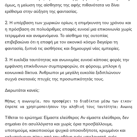
όμως, η μείωση της αίσθησης της αφής πιθανότατα να δίνει
ερέθισμα στην αύξηση της φαντασίας.
2. Η υπέρβαση των χωρικών ορίων, η επιμήκυνση του χρόνου και
η πρόσβαση σε πολυάριθμες επαφές ευνοεί μια επικοινωνία χωρίς
τετριμμένα και αναμενόμενα. Το αίσθημα της ουτοπίας
επιβεβαιώνει ότι η επαφή με τον εικονικό κόσμο διεγείρει τη
φαντασία, ξυπνά τις αισθήσεις και δημιουργεί νέες εμπειρίες.
3. Η ευελιξία ταυτότητας και ανωνυμίας ευνοεί κάποιες φορές την
εμφάνιση επικίνδυνων συμπεριφορών, σε φόρουμ, μπλογκ ή
κοινωνικά δίκτυα. Άνθρωποι με μεγάλη ευκολία ξεδιπλώνουν
συχνά σκοτεινές πτυχές της προσωπικότητάς τους.
Διερωτάται κανείς:
Μήπως η ανωνυμία, που προσφέρει το διαδίκτυο μέσω των εικονικώ
έπρεπε να χρησιμοποιήσουν την αληθινή τους ταυτότητα; Ανωνυμί
Τίθεται το ερώτημα: Είμαστε ελεύθεροι; Αν είμαστε ελεύθεροι, δεν
σημαίνει ότι ασυλλόγιστα και χωρίς όρια προσβάλλουμε,
υποτιμούμε, κακοποιούμε ψυχικά οποιονδήποτε, κρυμμένοι και
καλυπτόμενοι πίσω από την οθόνη ενός υπολογιστή, ενός