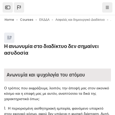
Skip to main content
Open the sidebar
Navi
Home
Courses
ΕΚΔΔΑ
Ασφαλές και δημιουργικό Διαδίκτυο
Blocks
Η ανωνυμία στο διαδίκτυο δεν σημαίνει
ασυδοσία
Blocks
Completion requirements
Ανωνυμία και ψυχολογία του ατόμου
Ο τρόπος που εκφράζουμε, λοιπόν, την άποψή μας στον εικονικό
κόσμο και η επαφή μας με αυτόν, αναπτύσσει τα δικά της
χαρακτηριστικά όπως:
1. Η περιορισμένη αισθητηριακή εμπειρία, φαινόμενο υπαρκτό
στον εικονικό κόσμο, αφού δεν υπάρχει η φυσική διάσταση. Αυτή,