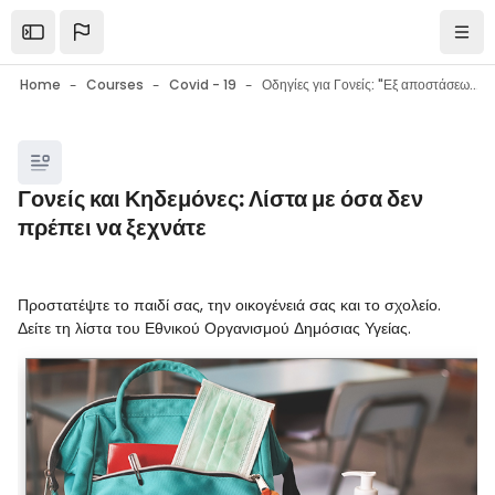
Skip to main content
Open the sidebar
Navi
Home
Courses
Covid - 19
Οδηγίες για Γονείς: "Εξ αποστάσεως εκπαίδευση στο σχολείο: Εργαλεία - Συμβουλές - Ψυχολογική υποστήριξη μαθητών"
Blocks
Γονείς και Κηδεμόνες: Λίστα με όσα δεν
πρέπει να ξεχνάτε
Blocks
Completion requirements
Προστατέψτε το παιδί σας, την οικογένειά σας και το σχολείο.
Δείτε τη λίστα του Εθνικού Οργανισμού Δημόσιας Υγείας.