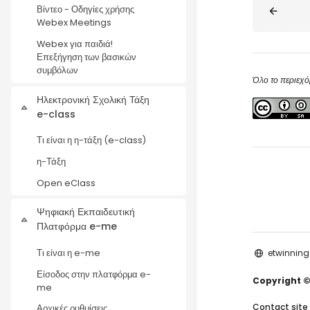
Μπλοκ
Βίντεο - Οδηγίες χρήσης
Webex Meetings
Webex για παιδιά!
Επεξήγηση των βασικών
συμβόλων
Όλο το περιεχό
Ηλεκτρονική Σχολική Τάξη
Σύμπτυξη
e-class
Τι είναι η η-τάξη (e-class)
η-Τάξη
Open eClass
Ψηφιακή Εκπαιδευτική
Σύμπτυξη
Πλατφόρμα e-me
Τι είναι η e-me
etwinning
Είσοδος στην πλατφόρμα e-
Copyright ©
me
Contact site
Αρχικές ρυθμίσεις