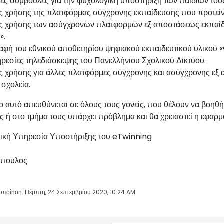
ες συμβουλές για την ψυχολογική υποστήριξη των παιδιών του
ς χρήσης της πλατφόρμας σύγχρονης εκπαίδευσης που προτείν
ς χρήσης των ασύγχρονων πλατφορμών εξ αποστάσεως εκπαίδευ
».
αφή του εθνικού αποθετηρίου ψηφιακού εκπαιδευτικού υλικού 
ηρεσίες τηλεδιάσκεψης του Πανελλήνιου Σχολικού Δικτύου.
ς χρήσης για άλλες πλατφόρμες σύγχρονης και ασύγχρονης ε
 σχολεία.
ο αυτό απευθύνεται σε όλους τους γονείς, που θέλουν να βοηθ
υς ή στο τμήμα τους υπάρχει πρόβλημα και θα χρειαστεί η εφαρ
νική Υπηρεσία Υποστήριξης του eTwinning
μόπουλος
οποίηση: Πέμπτη, 24 Σεπτεμβρίου 2020, 10:24 AM