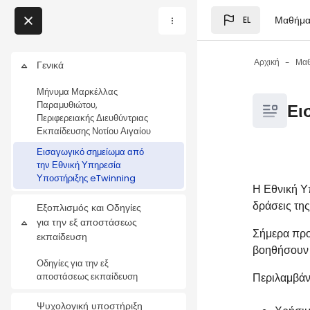
Μετάβαση στο κεντρικό
Μαθήμα
EL
Μπλοκ
My Courses
Αρχική
Μα
Γενικά
Σύμπτυξη
Μπλοκ
Μήνυμα Μαρκέλλας
Μπλοκ
Παραμυθιώτου,
Ει
Περιφερειακής Διευθύντριας
Εκπαίδευσης Νοτίου Αιγαίου
Εισαγωγικό σημείωμα από
την Εθνική Υπηρεσία
Μπλοκ
Απαιτήσεις
Υποστήριξης eTwinning
Η Εθνική Υ
δράσεις της
Εξοπλισμός και Οδηγίες
για την εξ αποστάσεως
Σύμπτυξη
Σήμερα προσ
εκπαίδευση
βοηθήσουν 
Οδηγίες για την εξ
Περιλαμβάνε
αποστάσεως εκπαίδευση
Ψυχολογική υποστήριξη