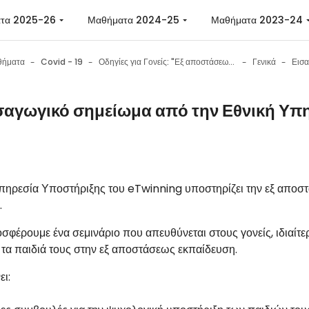
 περιεχόμενο
τα 2025-26
Μαθήματα 2024-25
Μαθήματα 2023-24
θήματα
Covid - 19
Οδηγίες για Γονείς: "Εξ αποστάσεως εκπαίδευση στο σχολείο: Εργαλεία - Συμβουλές - Ψυχολογική υποστήριξη μαθητών"
Γενικά
σαγωγικό σημείωμα από την Εθνική Υπ
 ολοκλήρωσης
πηρεσία Υποστήριξης του
eTwinning
υποστηρίζει την εξ αποστ
.
φέρουμε ένα σεμινάριο που απευθύνεται στους γονείς, ιδιαίτερ
τα παιδιά τους στην εξ αποστάσεως εκπαίδευση.
ι: