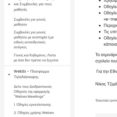
Χρήσιμ
και Συμβουλές για τους
Σύμπτυξη
Οδηγίε
μαθητές
Οδηγίε
«e-me
Συμβουλές για γονείς
μαθητών
Περιγρ
Τις υπ
Συμβουλές για γονείς
Οδηγίε
μαθητών με αναπηρία ή με
ειδικές εκπαιδευτικές
κάποια
ανάγκες
Το σεμινάρι
Γονείς και Κηδεμόνες: Λίστα
με όσα δεν πρέπει να ξεχνάτε
σχολείο το
Για την Εθ
WebEx - Πλατφόρμα
Σύμπτυξη
Τηλεδιάσκεψης
Νίκος Τζι
Δείτε τους Διαδραστικούς
Οδηγούς της εφαρμογής
"Webex Meetings"
Τελευταία τροπ
1. Οδηγίες εγκατάστασης
2. Οδηγίες χρήσης Webex