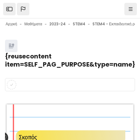
Μετάβαση στο κεντρικό περιεχόμενο
Open the sidebar
Πλοή
Αρχική
Μαθήματα
2023-24
STEM4
Μπλοκ
{reusecontent
item=SELF_PAG_PURPOSE&type=name}
Μπλοκ
Απαιτήσεις ολοκλήρωσης
Σκοπός