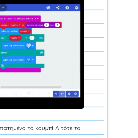
παραγωγή
εο
ι πατημένο το κουμπί Α τότε το