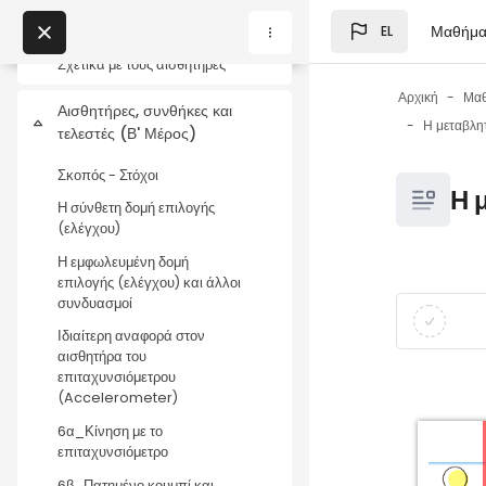
Μετάβαση στο κεντρικό
5β_Το μικρόφωνο αποδίδει
Μαθήμα
EL
τα επίπεδα ήχου
Μπλοκ
My Courses
Σχετικά με τους αισθητήρες
Αρχική
Μα
Αισθητήρες, συνθήκες και
Σύμπτυξη
Μπλοκ
τελεστές (Β' Μέρος)
Σκοπός - Στόχοι
Μπλοκ
Η 
Η σύνθετη δομή επιλογής
(ελέγχου)
Η εμφωλευμένη δομή
επιλογής (ελέγχου) και άλλοι
Μπλοκ
Απαιτήσεις
συνδυασμοί
Ιδιαίτερη αναφορά στον
αισθητήρα του
επιταχυνσιόμετρου
(Accelerometer)
6α_Κίνηση με το
επιταχυνσιόμετρο
6β_Πατημένο κουμπί και