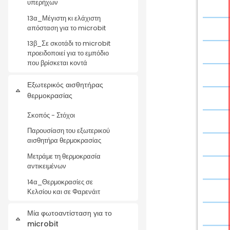
υπερήχων
13α_Μέγιστη κι ελάχιστη
απόσταση για το microbit
13β_Σε σκοτάδι το microbit
προειδοποιεί για το εμπόδιο
που βρίσκεται κοντά
Εξωτερικός αισθητήρας
Σύμπτυξη
θερμοκρασίας
Σκοπός - Στόχοι
Παρουσίαση του εξωτερικού
αισθητήρα θερμοκρασίας
Μετράμε τη θερμοκρασία
αντικειμένων
14α_Θερμοκρασίες σε
Κελσίου και σε Φαρενάιτ
Μία φωτοαντίσταση για το
Σύμπτυξη
microbit