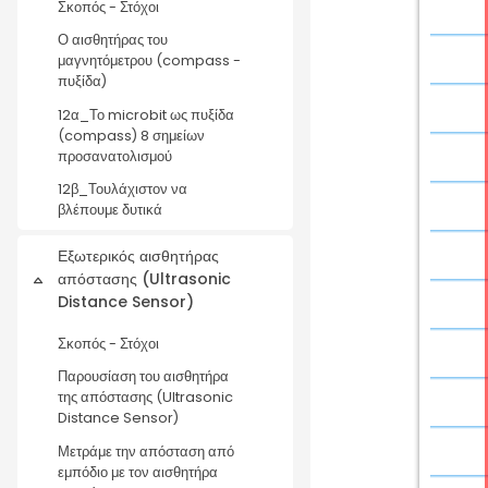
Σκοπός - Στόχοι
Ο αισθητήρας του
μαγνητόμετρου (compass -
πυξίδα)
12α_Το microbit ως πυξίδα
(compass) 8 σημείων
προσανατολισμού
12β_Τουλάχιστον να
βλέπουμε δυτικά
Εξωτερικός αισθητήρας
απόστασης (Ultrasonic
Σύμπτυξη
Distance Sensor)
Σκοπός - Στόχοι
Παρουσίαση του αισθητήρα
της απόστασης (Ultrasonic
Distance Sensor)
Μετράμε την απόσταση από
εμπόδιο με τον αισθητήρα