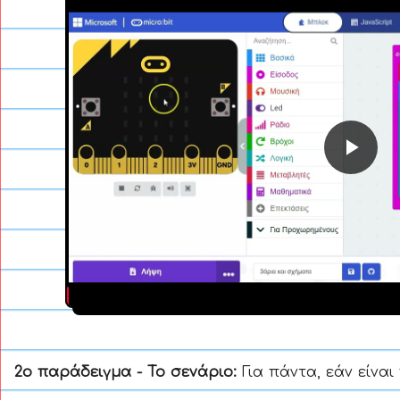
Ανα
βίντ
2ο παράδειγμα - Το σενάριο:
Για πάντα, εάν είνα