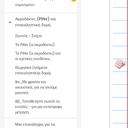
Σύμπτυξη
σεμιναρίου
Ακροδέκτες (PINs) και
Σύμπτυξη
επαναληπτική δομή
Σκοπός - Στόχοι
Τα PINs (οι ακροδέκτες)
Τα PINs (οι ακροδέκτες) και
οι σχετικές συνδέσεις
Θωρητικά ζητήματα
επαναληπτικής δομής
8α_Με φρούτα και
ακουστικά, για να ακούμε
μουσική
8β_Τοποθετήστε σωστά τις
εντολές - για μια αντίστροφη
μέτρηση...
Μια επανάληψη για τις