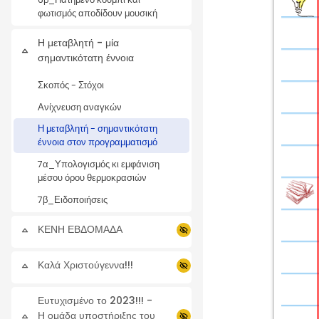
φωτισμός αποδίδουν μουσική
Η μεταβλητή - μία
Σύμπτυξη
σημαντικότατη έννοια
Σκοπός - Στόχοι
Ανίχνευση αναγκών
Η μεταβλητή - σημαντικότατη
έννοια στον προγραμματισμό
7α_Υπολογισμός κι εμφάνιση
μέσου όρου θερμοκρασιών
7β_Ειδοποιήσεις
ΚΕΝΗ ΕΒΔΟΜΑΔΑ
Σύμπτυξη
Καλά Χριστούγεννα!!!
Σύμπτυξη
Ευτυχισμένο το 2023!!! -
Η ομάδα υποστήριξης του