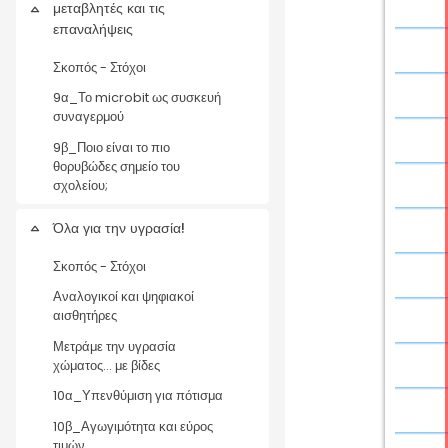
μεταβλητές και τις
Σύμπτυξη
επαναλήψεις
Σκοπός - Στόχοι
9α_Το microbit ως συσκευή
συναγερμού
9β_Ποιο είναι το πιο
θορυβώδες σημείο του
σχολείου;
Όλα για την υγρασία!
Σύμπτυξη
Σκοπός - Στόχοι
Αναλογικοί και ψηφιακοί
αισθητήρες
Μετράμε την υγρασία
χώματος... με βίδες
10α_Υπενθύμιση για πότισμα
10β_Αγωγιμότητα και εύρος
τιμών