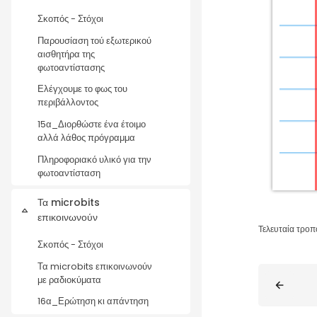
Σκοπός - Στόχοι
Παρουσίαση τού εξωτερικού
αισθητήρα της
φωτοαντίστασης
Ελέγχουμε το φως του
περιβάλλοντος
15α_Διορθώστε ένα έτοιμο
αλλά λάθος πρόγραμμα
Πληροφοριακό υλικό για την
φωτοαντίσταση
Τα microbits
Σύμπτυξη
επικοινωνούν
Τελευταία τροπ
Σκοπός - Στόχοι
Τα microbits επικοινωνούν
Μπλοκ
με ραδιοκύματα
16α_Ερώτηση κι απάντηση