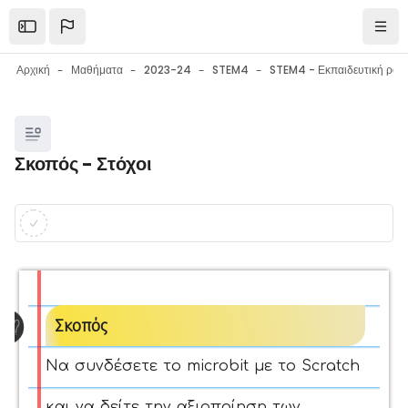
Μετάβαση στο κεντρικό περιεχόμενο
Open the sidebar
Πλοή
Αρχική
Μαθήματα
2023-24
STEM4
Μπλοκ
Σκοπός - Στόχοι
Μπλοκ
Απαιτήσεις ολοκλήρωσης
Σκοπός
Να συνδέσετε το microbit με το Scratch
και να δείτε την αξιοποίηση των