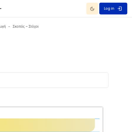
Dark Mode
Log in
γωγή
Σκοπός - Στόχοι