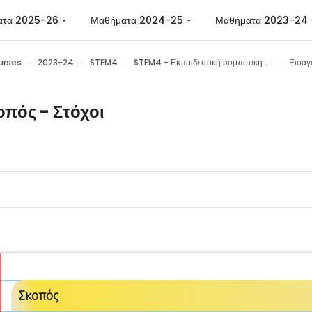
ατα 2025-26
Μαθήματα 2024-25
Μαθήματα 2023-24
urses
2023-24
STEM4
STEM4 - Εκπαιδευτική ρομποτική με το Edison
Εισα
οπός - Στόχοι
n requirements
Σκοπός