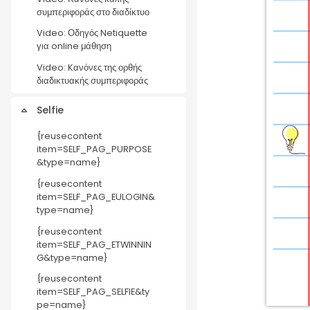
συμπεριφοράς στο διαδίκτυο
Video: Οδηγός Netiquette
για online μάθηση
Video: Kανόνες της ορθής
διαδικτυακής συμπεριφοράς
Selfie
Collapse
{reusecontent
item=SELF_PAG_PURPOSE
&type=name}
{reusecontent
item=SELF_PAG_EULOGIN&
type=name}
{reusecontent
item=SELF_PAG_ETWINNIN
G&type=name}
{reusecontent
item=SELF_PAG_SELFIE&ty
pe=name}