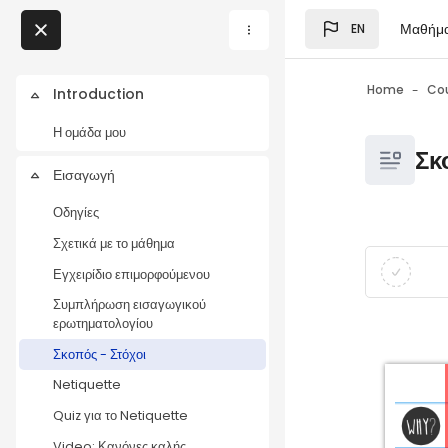
Skip to main content
Μαθήμ
EN
Blocks
My Courses
Home
Co
Introduction
Collapse
Blocks
Η ομάδα μου
Blocks
Σκ
Εισαγωγή
Collapse
Οδηγίες
Σχετικά με το μάθημα
Blocks
Completio
Εγχειρίδιο επιμορφούμενου
Συμπλήρωση εισαγωγικού
ερωτηματολογίου
Σκοπός - Στόχοι
Netiquette
Quiz για το Netiquette
Video: Κανόνες καλής