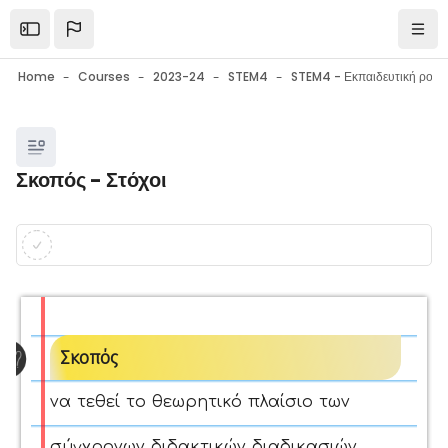
Skip to main content
Open the sidebar
Navi
Home
Courses
2023-24
STEM4
Blocks
Σκοπός - Στόχοι
Blocks
Completion requirements
Σκοπός
να τεθεί το θεωρητικό πλαίσιο των
σύγχρονων διδακτικών διαδικασιών