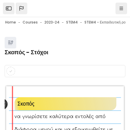
Skip to main content
Open the sidebar
Navi
Home
Courses
2023-24
STEM4
Blocks
Σκοπός - Στόχοι
Blocks
Completion requirements
Σκοπός
να γνωρίσετε καλύτερα εντολές από
διάφορα μενού και να εξοικειωθείτε με