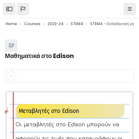
Skip to main content
Open the sidebar
Navi
Home
Courses
2023-24
STEM4
Blocks
Μαθηματικά στο Edison
Blocks
Completion requirements
Μεταβλητές στο Edison
Οι μεταβλητές στο Edison μπορούν να
αφορούν τις τιμές που καταγράφουν οι