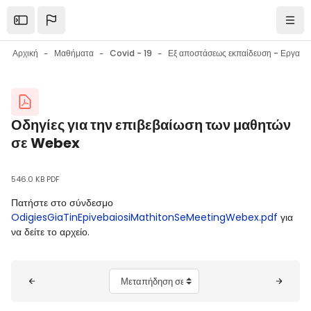
Μετάβαση στο κεντρικό περιεχόμενο
Open the sidebar
Πλοή
Αρχική
Μαθήματα
Covid - 19
Εξ αποστάσεως εκπαίδευση - Εργαλεία επικοινωνίας - Εργαλεία συνεργασίας - Συμβουλές
Μπλοκ
Οδηγίες για την επιβεβαίωση των μαθητών
σε Webex
Μπλοκ
Απαιτήσεις ολοκλήρωσης
546.0 KB PDF
Πατήστε στο σύνδεσμο
OdigiesGiaTinEpivebaiosiMathitonSeMeetingWebex.pdf
για
να δείτε το αρχείο.
Μπλοκ
Μεταπήδηση σε...