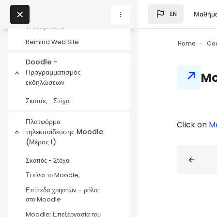
Skip to main content
Οδηγίες εγκατάστασης και
Μαθήμ
EN
σύνδεσης Remind σε
Blocks
My Courses
smartphone
Remind Web Site
Home
Co
Blocks
Doodle –
Blocks
Προγραμματισμός
Mo
Collapse
εκδηλώσεων
Σκοπός - Στόχοι
Πλατφόρμα
Blocks
Completio
Click on
M
τηλεκπαίδευσης Moodle
Collapse
(Μέρος I)
Blocks
Σκοπός - Στόχοι
Τι είναι το Moodle;
Επίπεδα χρηστών – ρόλοι
στο Moodle
Moodle: Επεξεργασία του