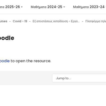
ατα 2025-26
Μαθήματα 2024-25
Μαθήματα 2023-24
urses
Covid - 19
Εξ αποστάσεως εκπαίδευση - Εργαλεία επικοινωνίας - Εργαλεία συνεργασίας - Συμβουλές
odle
n requirements
oodle
to open the resource.
Jump to...