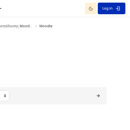
Dark Mode
Log in
Πλατφόρμα τηλεκπαίδευσης Moodle (Μέρος I)
Moodle