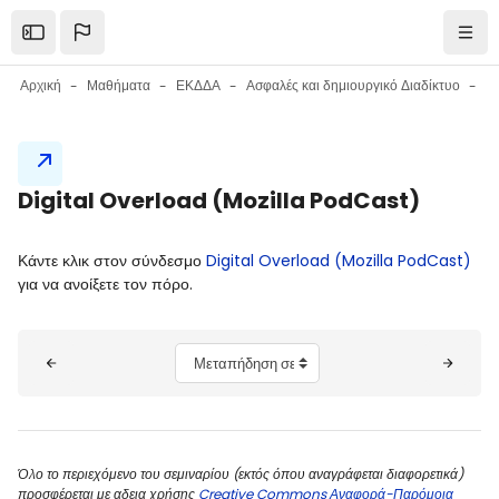
Μετάβαση στο κεντρικό περιεχόμενο
Open the sidebar
Πλοή
Αρχική
Μαθήματα
ΕΚΔΔΑ
Ασφαλές και δημιουργικό Διαδίκτυο
Μπλοκ
Digital Overload (Mozilla PodCast)
Μπλοκ
Απαιτήσεις ολοκλήρωσης
Κάντε κλικ στον σύνδεσμο
Digital Overload (Mozilla PodCast)
για να ανοίξετε τον πόρο.
Μπλοκ
Μεταπήδηση σε...
Όλο το περιεχόμενο του σεμιναρίου (εκτός όπου αναγράφεται διαφορετικά)
προσφέρεται με αδεια χρήσης
Creative Commons Αναφορά-Παρόμοια