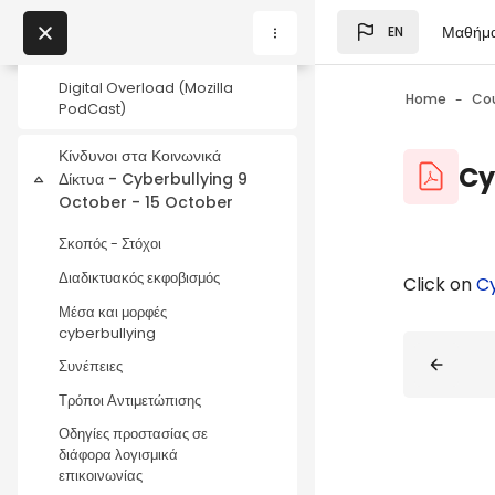
Skip to main content
Μαθήμ
EN
Ρύθμιση φίλτρου γονικού
Blocks
ελέγχου μέσω DNS
My Courses
Digital Overload (Mozilla
Home
Co
PodCast)
Blocks
Κίνδυνοι στα Κοινωνικά
Blocks
Cy
Δίκτυα - Cyberbullying 9
Collapse
October - 15 October
Σκοπός - Στόχοι
Διαδικτυακός εκφοβισμός
Blocks
Completio
Click on
Cy
Μέσα και μορφές
cyberbullying
Blocks
Συνέπειες
Τρόποι Αντιμετώπισης
Οδηγίες προστασίας σε
διάφορα λογισμικά
επικοινωνίας