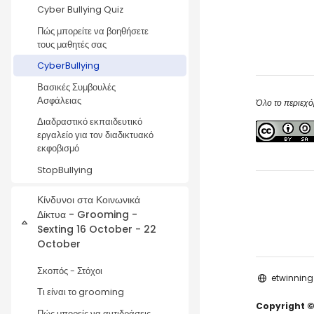
Cyber Bullying Quiz
Πώς μπορείτε να βοηθήσετε
τους μαθητές σας
CyberBullying
Βασικές Συμβουλές
Ασφάλειας
Όλο το περιεχό
Διαδραστικό εκπαιδευτικό
εργαλείο για τον διαδικτυακό
εκφοβισμό
StopBullying
Κίνδυνοι στα Κοινωνικά
Δίκτυα - Grooming -
Collapse
Sexting 16 October - 22
October
Σκοπός - Στόχοι
etwinning
Τι είναι το grooming
Copyright ©
Πώς μπορείς να αντιδράσεις