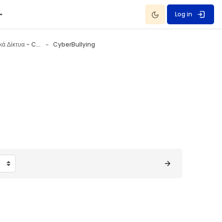
Dark Mode
Log in
Κίνδυνοι στα Κοινωνικά Δίκτυα - Cyberbullying 9 October - 15 October
CyberBullying