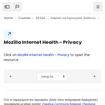
Skip to main content
Open the sidebar
Navi
Home
Courses
ΕΚΔΔΑ
Ασφαλές και δημιουργικό Διαδίκτυο
Blocks
Mozilla Internet Health - Privacy
Blocks
Completion requirements
Click on
Mozilla Internet Health - Privacy
to open the
resource.
Blocks
Jump to...
Όλο το περιεχόμενο του σεμιναρίου (εκτός όπου αναγράφεται διαφορετικά)
προσφέρεται με αδεια χρήσης
Creative Commons Αναφορά-Παρόμοια