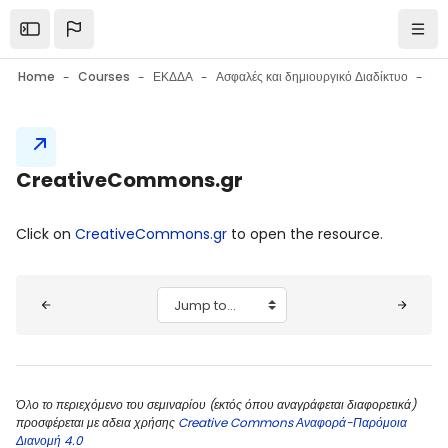
Skip to main content
Open the sidebar
Navi
Home
Courses
ΕΚΔΔΑ
Ασφαλές και δημιουργικό Διαδίκτυο
Blocks
CreativeCommons.gr
Blocks
Completion requirements
Click on
CreativeCommons.gr
to open the resource.
Blocks
Jump to...
Όλο το περιεχόμενο του σεμιναρίου (εκτός όπου αναγράφεται διαφορετικά)
προσφέρεται με αδεια χρήσης
Creative Commons Αναφορά-Παρόμοια
Διανομή 4.0