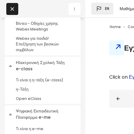
Skip to main content
1. Οδηγίες εγκατάστασης
Μαθήμ
EN
Blocks
2. Οδηγίες χρήσης Webex
My Courses
Βίντεο - Οδηγίες χρήσης
Home
Co
Webex Meetings
Blocks
Webex για παιδιά!
Blocks
Επεξήγηση των βασικών
Εγ
συμβόλων
Ηλεκτρονική Σχολική Τάξη
Collapse
e-class
Blocks
Completio
Click on
Εγ
Τι είναι η η-τάξη (e-class)
η-Τάξη
Blocks
Open eClass
Ψηφιακή Εκπαιδευτική
Collapse
Πλατφόρμα e-me
Τι είναι η e-me