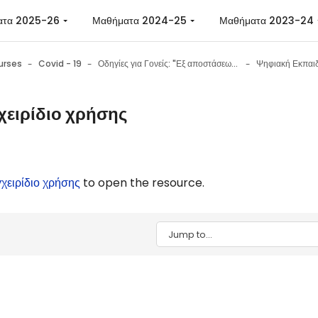
ατα 2025-26
Μαθήματα 2024-25
Μαθήματα 2023-24
urses
Covid - 19
Οδηγίες για Γονείς: "Εξ αποστάσεως εκπαίδευση στο σχολείο: Εργαλεία - Συμβουλές - Ψυχολογική υποστήριξη μαθητών"
χειρίδιο χρήσης
n requirements
χειρίδιο χρήσης
to open the resource.
Jump to...