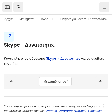
Μετάβαση στο κεντρικό περιεχόμενο
Open the sidebar
Πλοή
Αρχική
Μαθήματα
Covid - 19
Οδηγίες για Γονείς: "Εξ αποστάσεως εκπαίδευση στο σχολείο: Εργαλεία - Συμβουλές - Ψυχολογική υποστήριξη μαθητών"
Μπλοκ
Skype - Δυνατότητες
Μπλοκ
Απαιτήσεις ολοκλήρωσης
Κάντε κλικ στον σύνδεσμο
Skype - Δυνατότητες
για να ανοίξετε
τον πόρο.
Μπλοκ
Μεταπήδηση σε...
Όλο το περιεχόμενο του σεμιναρίου (εκτός όπου αναγράφεται διαφορετικά)
προσφέρεται με αδεια χρήσης
Creative Commons Αναφορά-Παρόμοια