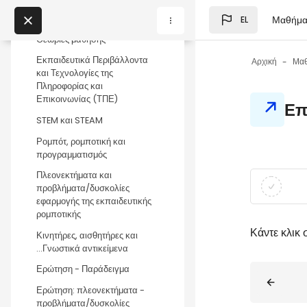
Μετάβαση στο κεντρικό
Σκοπός - Στόχοι
Μαθήμα
EL
Μπλοκ
My Courses
Θεωρίες μάθησης
Εκπαιδευτικά Περιβάλλοντα
Αρχική
Μα
και Τεχνολογίες της
Μπλοκ
Πληροφορίας και
Μπλοκ
Επικοινωνίας (ΤΠΕ)
Επ
STEM και STEAM
Ρομπότ, ρομποτική και
προγραμματισμός
Μπλοκ
Απαιτήσεις
Πλεονεκτήματα και
προβλήματα/δυσκολίες
εφαρμογής της εκπαιδευτικής
ρομποτικής
Κάντε κλικ
Κινητήρες, αισθητήρες και
...Γνωστικά αντικείμενα
Μπλοκ
Ερώτηση - Παράδειγμα
Ερώτηση: πλεονεκτήματα -
προβλήματα/δυσκολίες