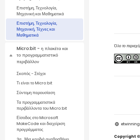
Επιστήμη, Τεχνολογία,
Μηχανική και Μαθηματικά
Επιστήμη, Τεχνολογία,
Μηχανική, Τέχνες και
Μαθηματικά
Όλο το περιεχό
Micro:bit - η πλακέτα και
το προγραμματιστικό
Σύμπτυξη
περιβάλλον
Σκοπός - Στόχοι
Τι είναι το Micro:bit
Σύντομη παρουσίαση
Τα προγραμματιστικά
περιβάλλοντα του Micro:bit
Είσοδος στο Microsoft
MakeCode και διαχείριση
etwinning
προγράμματος
Copyright ©
3α_Μια καρδιά αναβοσβήνει