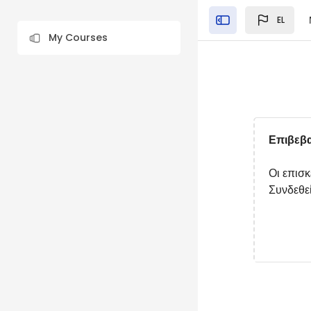
Μετάβαση στο κεντρικό
EL
Close the sidebar"
Μπλοκ
My Courses
Μπλοκ
Επιβεβ
Οι επισ
Συνδεθεί